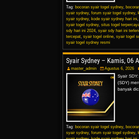
Tag:
bocoran syair togel sydney
,
bocoran
syair sydney
,
forum syair togel sydney
,
syair sydney
,
kode syair sydney hari ini
syair togel sydney
,
situs togel terpercay
sdy hari ini 2024
,
syair sdy hari ini terle
tercepat
,
syair togel online
,
syair togel 
syair togel sydney resmi
Syair Sydney – Kamis, 06 
master_admin
Agustus 6, 2026
Syair SDY
(SDY) meru
banyak dic
Tag:
bocoran syair togel sydney
,
bocoran
syair sydney
,
forum syair togel sydney
,
syair sydney
,
kode syair sydney hari ini