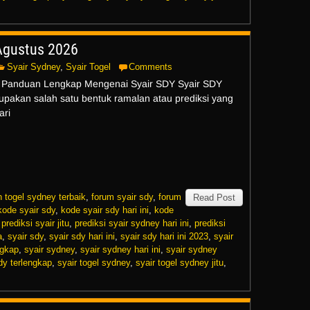
 Agustus 2026
Syair Sydney
,
Syair Togel
Comments
: Panduan Lengkap Mengenai Syair SDY Syair SDY
pakan salah satu bentuk ramalan atau prediksi yang
ari
 togel sydney terbaik
,
forum syair sdy
,
forum
Read Post
kode syair sdy
,
kode syair sdy hari ini
,
kode
,
prediksi syair jitu
,
prediksi syair sydney hari ini
,
prediksi
a
,
syair sdy
,
syair sdy hari ini
,
syair sdy hari ini 2023
,
syair
ngkap
,
syair sydney
,
syair sydney hari ini
,
syair sydney
sdy terlengkap
,
syair togel sydney
,
syair togel sydney jitu
,