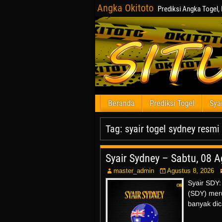
Angka Okitoto
Prediksi Angka Togel,
Beranda
Prediksi Togel
Sya
Tag:
syair togel sydney resmi
Syair Sydney – Sabtu, 08 
master_admin
Agustus 8, 2026
Syair SDY
(SDY) meru
banyak dic