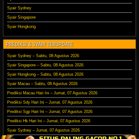
Syair Sydney
Syair Singapore
Syair Hongkong
PREDIKSI & SYAIR TERUPDATE
Syair Sydney – Sabtu, 08 Agustus 2026
Syair Singapore – Sabtu, 08 Agustus 2026
Syair Hongkong – Sabtu, 08 Agustus 2026
Syair Macau – Sabtu, 08 Agustus 2026
Prediksi Macau Hari Ini – Jumat, 07 Agustus 2026
Prediksi Sdy Hari Ini – Jumat, 07 Agustus 2026
Prediksi Sgp Hari Ini – Jumat, 07 Agustus 2026
Prediksi Hk Hari Ini – Jumat, 07 Agustus 2026
Syair Sydney – Jumat, 07 Agustus 2026