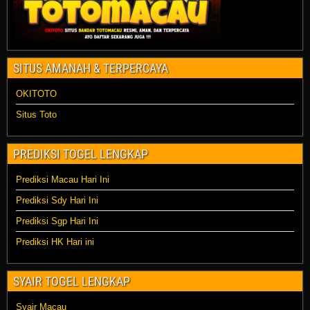
SITUS AMANAH & TERPERCAYA
OKITOTO
Situs Toto
PREDIKSI TOGEL LENGKAP
Prediksi Macau Hari Ini
Prediksi Sdy Hari Ini
Prediksi Sgp Hari Ini
Prediksi HK Hari ini
SYAIR TOGEL LENGKAP
Syair Macau