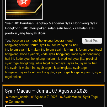
Syair HK: Panduan Lengkap Mengenai Syair Hongkong Syair
Hongkong (HK) merupakan salah satu bentuk ramalan atau
prediksi yang banyak dicari
Tag:
bocoran syair togel hongkong
,
bocoran togel
Read Post
hongkong terbaik
,
forum syair hk
,
forum syair hk hari
ini
,
forum syair hk malam ini
,
forum syair hk mlm ini
,
forum syair togel
hongkong
,
kode syair hk
,
kode syair hongkong
,
kode syair hongkong
hari ini
,
kode syair hongkong malam ini
,
prediksi syair jitu
,
prediksi
syair togel hongkong
,
situs togel terpercaya
,
syair hk
,
syair hk hari
ini
,
syair hk malam ini
,
syair togel hk terlengkap
,
syair togel
hongkong
,
syair togel hongkong jitu
,
syair togel hongkong resmi
,
syair
togel online
Syair Macau – Jumat, 07 Agustus 2026
master_admin
Agustus 7, 2026
Syair Macau
,
Syair Togel
Comments