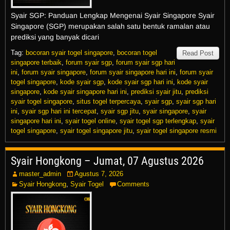
Syair SGP: Panduan Lengkap Mengenai Syair Singapore Syair
Singapore (SGP) merupakan salah satu bentuk ramalan atau
prediksi yang banyak dicari
Tag:
bocoran syair togel singapore
,
bocoran togel
Read Post
singapore terbaik
,
forum syair sgp
,
forum syair sgp hari
ini
,
forum syair singapore
,
forum syair singapore hari ini
,
forum syair
togel singapore
,
kode syair sgp
,
kode syair sgp hari ini
,
kode syair
singapore
,
kode syair singapore hari ini
,
prediksi syair jitu
,
prediksi
syair togel singapore
,
situs togel terpercaya
,
syair sgp
,
syair sgp hari
ini
,
syair sgp hari ini tercepat
,
syair sgp jitu
,
syair singapore
,
syair
singapore hari ini
,
syair togel online
,
syair togel sgp terlengkap
,
syair
togel singapore
,
syair togel singapore jitu
,
syair togel singapore resmi
Syair Hongkong – Jumat, 07 Agustus 2026
master_admin
Agustus 7, 2026
Syair Hongkong
,
Syair Togel
Comments