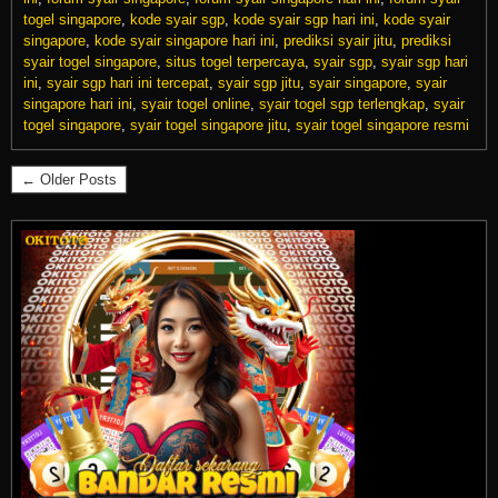
togel singapore
,
kode syair sgp
,
kode syair sgp hari ini
,
kode syair
singapore
,
kode syair singapore hari ini
,
prediksi syair jitu
,
prediksi
syair togel singapore
,
situs togel terpercaya
,
syair sgp
,
syair sgp hari
ini
,
syair sgp hari ini tercepat
,
syair sgp jitu
,
syair singapore
,
syair
singapore hari ini
,
syair togel online
,
syair togel sgp terlengkap
,
syair
togel singapore
,
syair togel singapore jitu
,
syair togel singapore resmi
← Older Posts