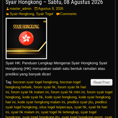
Syair Hongkong – Sabtu, 08 Agustus 2026
master_admin
Agustus 8, 2026
Syair Hongkong
,
Syair Togel
Comments
Syair HK: Panduan Lengkap Mengenai Syair Hongkong Syair
Hongkong (HK) merupakan salah satu bentuk ramalan atau
prediksi yang banyak dicari
Tag:
bocoran syair togel hongkong
,
bocoran togel
Read Post
hongkong terbaik
,
forum syair hk
,
forum syair hk hari
ini
,
forum syair hk malam ini
,
forum syair hk mlm ini
,
forum syair togel
hongkong
,
kode syair hk
,
kode syair hongkong
,
kode syair hongkong
hari ini
,
kode syair hongkong malam ini
,
prediksi syair jitu
,
prediksi
syair togel hongkong
,
situs togel terpercaya
,
syair hk
,
syair hk hari
ini
,
syair hk malam ini
,
syair togel hk terlengkap
,
syair togel
hongkong
,
syair togel hongkong jitu
,
syair togel hongkong resmi
,
syair