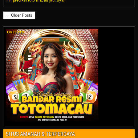
ini
,
prediksi toto macau jitu
,
syair
← Older Posts
SITUS AMANAH & TERPERCAYA