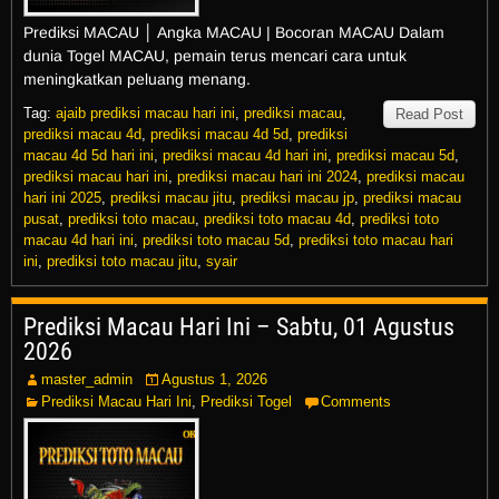
Prediksi MACAU │ Angka MACAU | Bocoran MACAU Dalam
dunia Togel MACAU, pemain terus mencari cara untuk
meningkatkan peluang menang.
Tag:
ajaib prediksi macau hari ini
,
prediksi macau
,
Read Post
prediksi macau 4d
,
prediksi macau 4d 5d
,
prediksi
macau 4d 5d hari ini
,
prediksi macau 4d hari ini
,
prediksi macau 5d
,
prediksi macau hari ini
,
prediksi macau hari ini 2024
,
prediksi macau
hari ini 2025
,
prediksi macau jitu
,
prediksi macau jp
,
prediksi macau
pusat
,
prediksi toto macau
,
prediksi toto macau 4d
,
prediksi toto
macau 4d hari ini
,
prediksi toto macau 5d
,
prediksi toto macau hari
ini
,
prediksi toto macau jitu
,
syair
Prediksi Macau Hari Ini – Sabtu, 01 Agustus
2026
master_admin
Agustus 1, 2026
Prediksi Macau Hari Ini
,
Prediksi Togel
Comments