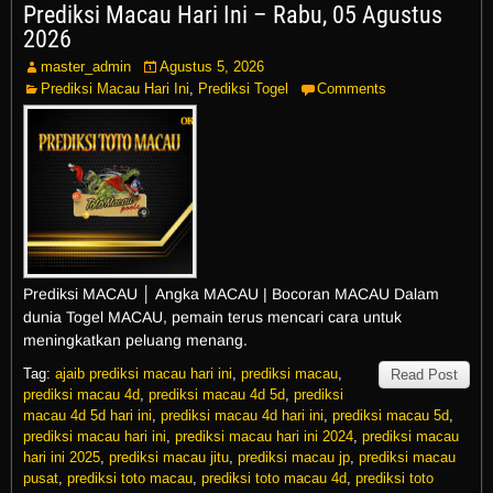
Prediksi Macau Hari Ini – Rabu, 05 Agustus
2026
master_admin
Agustus 5, 2026
Prediksi Macau Hari Ini
,
Prediksi Togel
Comments
Prediksi MACAU │ Angka MACAU | Bocoran MACAU Dalam
dunia Togel MACAU, pemain terus mencari cara untuk
meningkatkan peluang menang.
Tag:
ajaib prediksi macau hari ini
,
prediksi macau
,
Read Post
prediksi macau 4d
,
prediksi macau 4d 5d
,
prediksi
macau 4d 5d hari ini
,
prediksi macau 4d hari ini
,
prediksi macau 5d
,
prediksi macau hari ini
,
prediksi macau hari ini 2024
,
prediksi macau
hari ini 2025
,
prediksi macau jitu
,
prediksi macau jp
,
prediksi macau
pusat
,
prediksi toto macau
,
prediksi toto macau 4d
,
prediksi toto