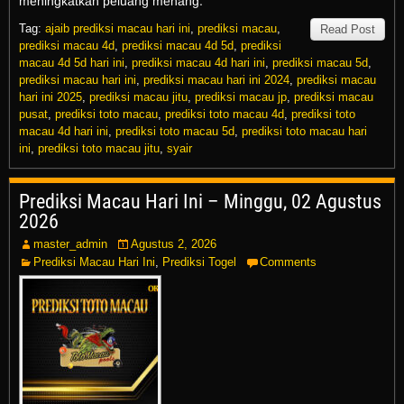
meningkatkan peluang menang.
Tag:
ajaib prediksi macau hari ini
,
prediksi macau
,
Read Post
prediksi macau 4d
,
prediksi macau 4d 5d
,
prediksi
macau 4d 5d hari ini
,
prediksi macau 4d hari ini
,
prediksi macau 5d
,
prediksi macau hari ini
,
prediksi macau hari ini 2024
,
prediksi macau
hari ini 2025
,
prediksi macau jitu
,
prediksi macau jp
,
prediksi macau
pusat
,
prediksi toto macau
,
prediksi toto macau 4d
,
prediksi toto
macau 4d hari ini
,
prediksi toto macau 5d
,
prediksi toto macau hari
ini
,
prediksi toto macau jitu
,
syair
Prediksi Macau Hari Ini – Minggu, 02 Agustus
2026
master_admin
Agustus 2, 2026
Prediksi Macau Hari Ini
,
Prediksi Togel
Comments