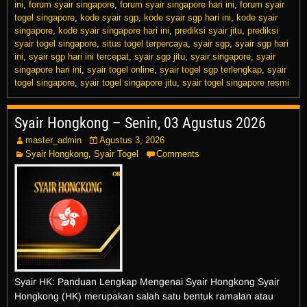
ini
,
forum syair singapore
,
forum syair singapore hari ini
,
forum syair
togel singapore
,
kode syair sgp
,
kode syair sgp hari ini
,
kode syair
singapore
,
kode syair singapore hari ini
,
prediksi syair jitu
,
prediksi
syair togel singapore
,
situs togel terpercaya
,
syair sgp
,
syair sgp hari
ini
,
syair sgp hari ini tercepat
,
syair sgp jitu
,
syair singapore
,
syair
singapore hari ini
,
syair togel online
,
syair togel sgp terlengkap
,
syair
togel singapore
,
syair togel singapore jitu
,
syair togel singapore resmi
Syair Hongkong – Senin, 03 Agustus 2026
master_admin
Agustus 3, 2026
Syair Hongkong
,
Syair Togel
Comments
Syair HK: Panduan Lengkap Mengenai Syair Hongkong Syair
Hongkong (HK) merupakan salah satu bentuk ramalan atau