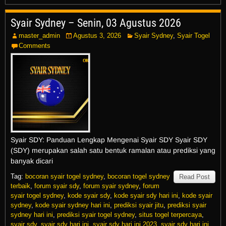
Syair Sydney – Senin, 03 Agustus 2026
master_admin
Agustus 3, 2026
Syair Sydney
,
Syair Togel
Comments
Syair SDY: Panduan Lengkap Mengenai Syair SDY Syair SDY
(SDY) merupakan salah satu bentuk ramalan atau prediksi yang
banyak dicari
Tag:
bocoran syair togel sydney
,
bocoran togel sydney
Read Post
terbaik
,
forum syair sdy
,
forum syair sydney
,
forum
syair togel sydney
,
kode syair sdy
,
kode syair sdy hari ini
,
kode syair
sydney
,
kode syair sydney hari ini
,
prediksi syair jitu
,
prediksi syair
sydney hari ini
,
prediksi syair togel sydney
,
situs togel terpercaya
,
syair sdy
,
syair sdy hari ini
,
syair sdy hari ini 2023
,
syair sdy hari ini