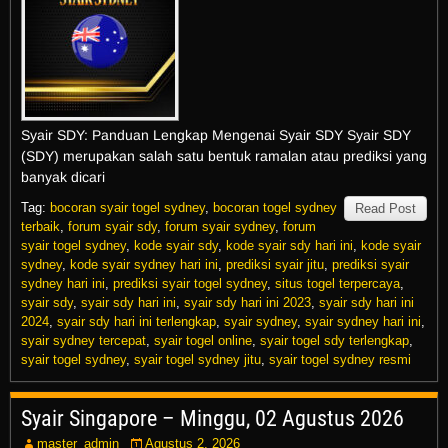
Syair SDY: Panduan Lengkap Mengenai Syair SDY Syair SDY
(SDY) merupakan salah satu bentuk ramalan atau prediksi yang
banyak dicari
Tag:
bocoran syair togel sydney
,
bocoran togel sydney
Read Post
terbaik
,
forum syair sdy
,
forum syair sydney
,
forum
syair togel sydney
,
kode syair sdy
,
kode syair sdy hari ini
,
kode syair
sydney
,
kode syair sydney hari ini
,
prediksi syair jitu
,
prediksi syair
sydney hari ini
,
prediksi syair togel sydney
,
situs togel terpercaya
,
syair sdy
,
syair sdy hari ini
,
syair sdy hari ini 2023
,
syair sdy hari ini
2024
,
syair sdy hari ini terlengkap
,
syair sydney
,
syair sydney hari ini
,
syair sydney tercepat
,
syair togel online
,
syair togel sdy terlengkap
,
syair togel sydney
,
syair togel sydney jitu
,
syair togel sydney resmi
Syair Singapore – Minggu, 02 Agustus 2026
master_admin
Agustus 2, 2026