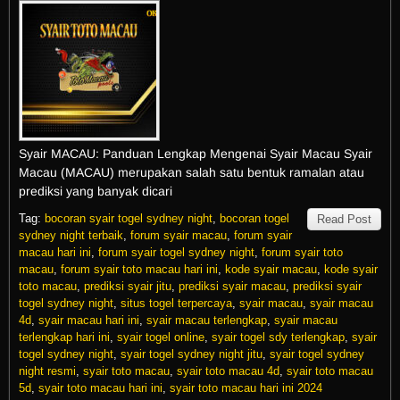
Syair MACAU: Panduan Lengkap Mengenai Syair Macau Syair
Macau (MACAU) merupakan salah satu bentuk ramalan atau
prediksi yang banyak dicari
Tag:
bocoran syair togel sydney night
,
bocoran togel
Read Post
sydney night terbaik
,
forum syair macau
,
forum syair
macau hari ini
,
forum syair togel sydney night
,
forum syair toto
macau
,
forum syair toto macau hari ini
,
kode syair macau
,
kode syair
toto macau
,
prediksi syair jitu
,
prediksi syair macau
,
prediksi syair
togel sydney night
,
situs togel terpercaya
,
syair macau
,
syair macau
4d
,
syair macau hari ini
,
syair macau terlengkap
,
syair macau
terlengkap hari ini
,
syair togel online
,
syair togel sdy terlengkap
,
syair
togel sydney night
,
syair togel sydney night jitu
,
syair togel sydney
night resmi
,
syair toto macau
,
syair toto macau 4d
,
syair toto macau
5d
,
syair toto macau hari ini
,
syair toto macau hari ini 2024