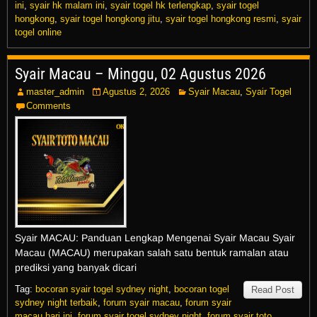
ini
,
syair hk malam ini
,
syair togel hk terlengkap
,
syair togel
hongkong
,
syair togel hongkong jitu
,
syair togel hongkong resmi
,
syair
togel online
Syair Macau – Minggu, 02 Agustus 2026
master_admin
Agustus 2, 2026
Syair Macau
,
Syair Togel
Comments
Syair MACAU: Panduan Lengkap Mengenai Syair Macau Syair
Macau (MACAU) merupakan salah satu bentuk ramalan atau
prediksi yang banyak dicari
Tag:
bocoran syair togel sydney night
,
bocoran togel
Read Post
sydney night terbaik
,
forum syair macau
,
forum syair
macau hari ini
,
forum syair togel sydney night
,
forum syair toto