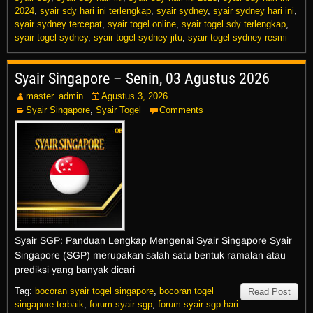
2024
,
syair sdy hari ini terlengkap
,
syair sydney
,
syair sydney hari ini
,
syair sydney tercepat
,
syair togel online
,
syair togel sdy terlengkap
,
syair togel sydney
,
syair togel sydney jitu
,
syair togel sydney resmi
Syair Singapore – Senin, 03 Agustus 2026
master_admin
Agustus 3, 2026
Syair Singapore
,
Syair Togel
Comments
Syair SGP: Panduan Lengkap Mengenai Syair Singapore Syair
Singapore (SGP) merupakan salah satu bentuk ramalan atau
prediksi yang banyak dicari
Tag:
bocoran syair togel singapore
,
bocoran togel
Read Post
singapore terbaik
,
forum syair sgp
,
forum syair sgp hari