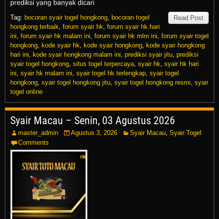
prediksi yang banyak dicari
Tag:
bocoran syair togel hongkong
,
bocoran togel
Read Post
hongkong terbaik
,
forum syair hk
,
forum syair hk hari
ini
,
forum syair hk malam ini
,
forum syair hk mlm ini
,
forum syair togel
hongkong
,
kode syair hk
,
kode syair hongkong
,
kode syair hongkong
hari ini
,
kode syair hongkong malam ini
,
prediksi syair jitu
,
prediksi
syair togel hongkong
,
situs togel terpercaya
,
syair hk
,
syair hk hari
ini
,
syair hk malam ini
,
syair togel hk terlengkap
,
syair togel
hongkong
,
syair togel hongkong jitu
,
syair togel hongkong resmi
,
syair
togel online
Syair Macau – Senin, 03 Agustus 2026
master_admin
Agustus 3, 2026
Syair Macau
,
Syair Togel
Comments