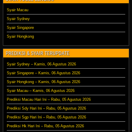
Syair Macau
Syair Sydney
Syair Singapore
Syair Hongkong
PREDIKSI & SYAIR TERUPDATE
Syair Sydney – Kamis, 06 Agustus 2026
Syair Singapore – Kamis, 06 Agustus 2026
Syair Hongkong – Kamis, 06 Agustus 2026
Syair Macau – Kamis, 06 Agustus 2026
Prediksi Macau Hari Ini – Rabu, 05 Agustus 2026
Prediksi Sdy Hari Ini – Rabu, 05 Agustus 2026
Prediksi Sgp Hari Ini – Rabu, 05 Agustus 2026
Prediksi Hk Hari Ini – Rabu, 05 Agustus 2026