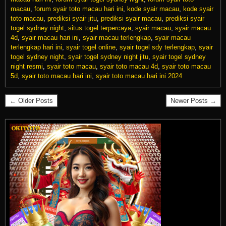
macau
,
forum syair toto macau hari ini
,
kode syair macau
,
kode syair
toto macau
,
prediksi syair jitu
,
prediksi syair macau
,
prediksi syair
togel sydney night
,
situs togel terpercaya
,
syair macau
,
syair macau
4d
,
syair macau hari ini
,
syair macau terlengkap
,
syair macau
terlengkap hari ini
,
syair togel online
,
syair togel sdy terlengkap
,
syair
togel sydney night
,
syair togel sydney night jitu
,
syair togel sydney
night resmi
,
syair toto macau
,
syair toto macau 4d
,
syair toto macau
5d
,
syair toto macau hari ini
,
syair toto macau hari ini 2024
← Older Posts
Newer Posts →