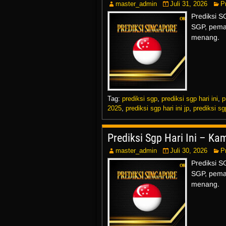
master_admin
Juli 31, 2026
P
Prediksi 
SGP, pemai
menang.
Tag:
prediksi sgp
,
prediksi sgp hari ini
,
p
2025
,
prediksi sgp hari ini jp
,
prediksi sg
Prediksi Sgp Hari Ini – Kam
master_admin
Juli 30, 2026
P
Prediksi 
SGP, pemai
menang.