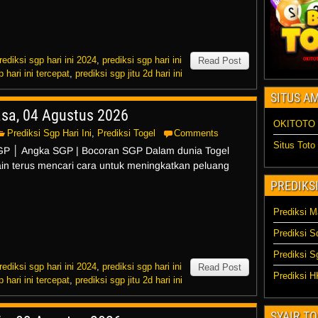
rediksi sgp hari ini 2024
,
prediksi sgp hari ini
Read Post
p hari ini tercepat
,
prediksi sgp jitu 2d hari ini
SITUS A
lasa, 04 Agustus 2026
OKITOTO
Prediksi Sgp Hari Ini
,
Prediksi Togel
Comments
Situs Toto
SGP │ Angka SGP | Bocoran SGP Dalam dunia Togel
n terus mencari cara untuk meningkatkan peluang
PREDIKS
Prediksi M
Prediksi Sd
Prediksi Sg
rediksi sgp hari ini 2024
,
prediksi sgp hari ini
Read Post
Prediksi HK
p hari ini tercepat
,
prediksi sgp jitu 2d hari ini
SYAIR T