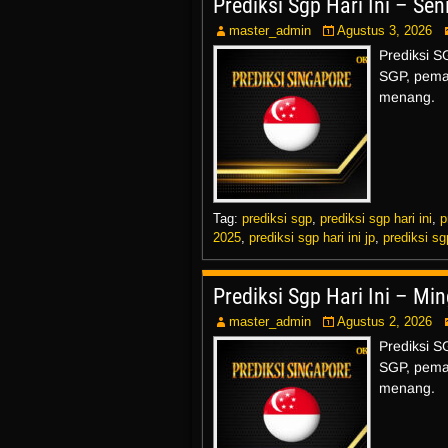
Prediksi Sgp Hari Ini – Se
master_admin
Agustus 3, 2026
Prediksi 
SGP, pemai
menang.
Tag:
prediksi sgp
,
prediksi sgp hari ini
,
p
2025
,
prediksi sgp hari ini jp
,
prediksi sg
Prediksi Sgp Hari Ini – Mi
master_admin
Agustus 2, 2026
Prediksi 
SGP, pemai
menang.