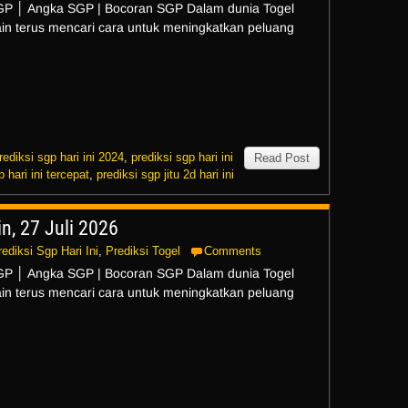
SGP │ Angka SGP | Bocoran SGP Dalam dunia Togel
n terus mencari cara untuk meningkatkan peluang
rediksi sgp hari ini 2024
,
prediksi sgp hari ini
Read Post
p hari ini tercepat
,
prediksi sgp jitu 2d hari ini
in, 27 Juli 2026
rediksi Sgp Hari Ini
,
Prediksi Togel
Comments
SGP │ Angka SGP | Bocoran SGP Dalam dunia Togel
n terus mencari cara untuk meningkatkan peluang