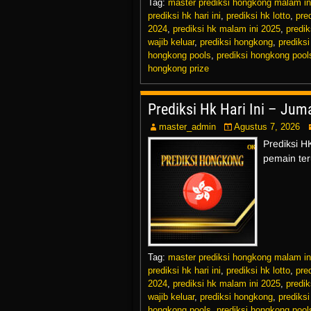
Tag:
master prediksi hongkong malam in
prediksi hk hari ini
,
prediksi hk lotto
,
pre
2024
,
prediksi hk malam ini 2025
,
predik
wajib keluar
,
prediksi hongkong
,
prediksi
hongkong pools
,
prediksi hongkong pool
hongkong prize
Prediksi Hk Hari Ini – Jum
master_admin
Agustus 7, 2026
Prediksi H
pemain te
Tag:
master prediksi hongkong malam in
prediksi hk hari ini
,
prediksi hk lotto
,
pre
2024
,
prediksi hk malam ini 2025
,
predik
wajib keluar
,
prediksi hongkong
,
prediksi
hongkong pools
,
prediksi hongkong pool