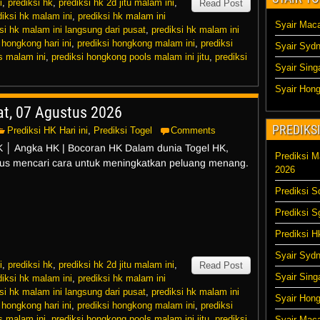
i
,
prediksi hk
,
prediksi hk 2d jitu malam ini
,
Read Post
diksi hk malam ini
,
prediksi hk malam ini
Syair Mac
si hk malam ini langsung dari pusat
,
prediksi hk malam ini
 hongkong hari ini
,
prediksi hongkong malam ini
,
prediksi
Syair Syd
s malam ini
,
prediksi hongkong pools malam ini jitu
,
prediksi
Syair Sing
Syair Hon
at, 07 Agustus 2026
PREDIKSI
Prediksi HK Hari ini
,
Prediksi Togel
Comments
K │ Angka HK | Bocoran HK Dalam dunia Togel HK,
Prediksi M
rus mencari cara untuk meningkatkan peluang menang.
2026
Prediksi S
Prediksi S
Prediksi H
Syair Sydn
i
,
prediksi hk
,
prediksi hk 2d jitu malam ini
,
Read Post
Syair Sing
diksi hk malam ini
,
prediksi hk malam ini
si hk malam ini langsung dari pusat
,
prediksi hk malam ini
Syair Hong
 hongkong hari ini
,
prediksi hongkong malam ini
,
prediksi
s malam ini
,
prediksi hongkong pools malam ini jitu
,
prediksi
Syair Mac