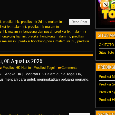
i
,
prediksi hk
,
prediksi hk 2d jitu malam ini
,
Read Post
diksi hk malam ini
,
prediksi hk malam ini
si hk malam ini langsung dari pusat
,
prediksi hk malam ini
SITUS A
 hongkong hari ini
,
prediksi hongkong malam ini
,
prediksi
s malam ini
,
prediksi hongkong pools malam ini jitu
,
prediksi
OKITOTO
Situs Toto
tu, 08 Agustus 2026
PREDIKS
Prediksi HK Hari ini
,
Prediksi Togel
Comments
K │ Angka HK | Bocoran HK Dalam dunia Togel HK,
Prediksi M
rus mencari cara untuk meningkatkan peluang menang.
Prediksi Sd
Prediksi Sg
Prediksi HK
SYAIR T