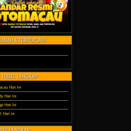
MANAH & TERPERCAYA
I TOGEL LENGKAP
acau Hari Ini
y Hari Ini
p Hari Ini
 Hari ini
OGEL LENGKAP