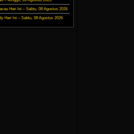
acau Hari Ini – Sabtu, 08 Agustus 2026
dy Hari Ini – Sabtu, 08 Agustus 2026