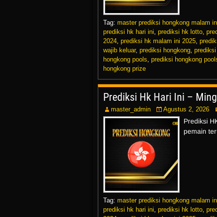
Tag:
master prediksi hongkong malam in
prediksi hk hari ini
,
prediksi hk lotto
,
pre
2024
,
prediksi hk malam ini 2025
,
predik
wajib keluar
,
prediksi hongkong
,
prediksi
hongkong pools
,
prediksi hongkong pool
hongkong prize
Prediksi Hk Hari Ini – Min
master_admin
Agustus 2, 2026
Prediksi H
pemain te
Tag:
master prediksi hongkong malam in
prediksi hk hari ini
,
prediksi hk lotto
,
pre