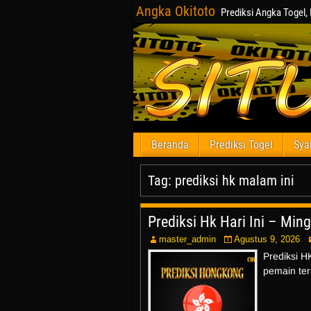
Angka Okitoto
Prediksi Angka Togel,
Beranda
Prediksi Togel
Sya
Tag:
prediksi hk malam ini
Prediksi Hk Hari Ini – Min
master_admin
Agustus 9, 2026
Prediksi H
pemain te