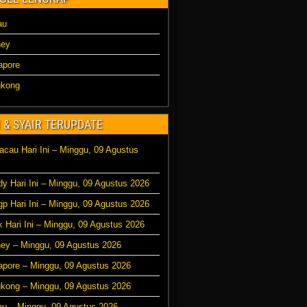
au
ney
apore
gkong
 & SYAIR TERUPDATE
acau Hari Ini – Minggu, 09 Agustus
dy Hari Ini – Minggu, 09 Agustus 2026
gp Hari Ini – Minggu, 09 Agustus 2026
k Hari Ini – Minggu, 09 Agustus 2026
ey – Minggu, 09 Agustus 2026
apore – Minggu, 09 Agustus 2026
kong – Minggu, 09 Agustus 2026
au – Minggu, 09 Agustus 2026