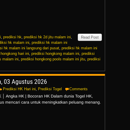
i
,
prediksi hk
,
prediksi hk 2d jitu malam ini
,
Read Post
diksi hk malam ini
,
prediksi hk malam ini
si hk malam ini langsung dari pusat
,
prediksi hk malam ini
 hongkong hari ini
,
prediksi hongkong malam ini
,
prediksi
s malam ini
,
prediksi hongkong pools malam ini jitu
,
prediksi
in, 03 Agustus 2026
Prediksi HK Hari ini
,
Prediksi Togel
Comments
K │ Angka HK | Bocoran HK Dalam dunia Togel HK,
rus mencari cara untuk meningkatkan peluang menang.