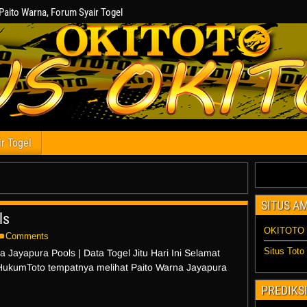
 Paito Warna, Forum Syair Togel
ir Togel
SITUS A
ls
OKITOTO
Comments
Situs Toto
a Jayapura Pools | Data Togel Jitu Hari Ini Selamat
HukumToto tempatnya melihat Paito Warna Jayapura
PREDIKS