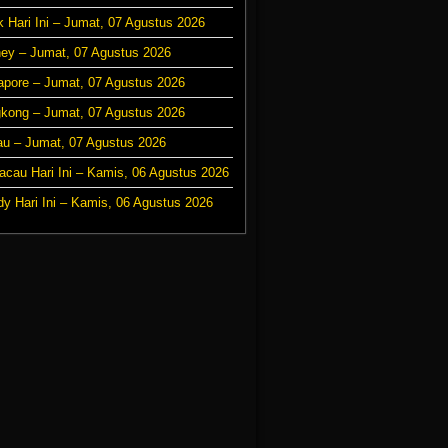
k Hari Ini – Jumat, 07 Agustus 2026
ey – Jumat, 07 Agustus 2026
apore – Jumat, 07 Agustus 2026
gkong – Jumat, 07 Agustus 2026
au – Jumat, 07 Agustus 2026
acau Hari Ini – Kamis, 06 Agustus 2026
dy Hari Ini – Kamis, 06 Agustus 2026