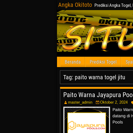
Angka Okitoto
Prediksi Angka Togel,
Beranda
Prediksi Togel
Sya
Tag:
paito warna togel jitu
Paito Warna Jayapura Poo
master_admin
Oktober 2, 2024
Paito Warn
datang di 
Pools