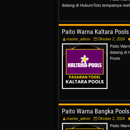
datang di HukumToto tempatnya meli
Paito Warna Kaltara Pools
master_admin
Oktober 2, 2024
Paito Warna
datang di 
Pools
Paito Warna Bangka Pools
master_admin
Oktober 2, 2024
Paito Warn