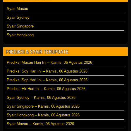
Syair Macau
Syair Sydney
Syair Singapore
Syair Hongkong
PREDIKSI & SYAIR TERUPDATE
Prediksi Macau Hari Ini – Kamis, 06 Agustus 2026
Prediksi Sdy Hari Ini – Kamis, 06 Agustus 2026
Prediksi Sgp Hari Ini – Kamis, 06 Agustus 2026
Prediksi Hk Hari Ini – Kamis, 06 Agustus 2026
Syair Sydney – Kamis, 06 Agustus 2026
Syair Singapore – Kamis, 06 Agustus 2026
Syair Hongkong – Kamis, 06 Agustus 2026
Syair Macau – Kamis, 06 Agustus 2026