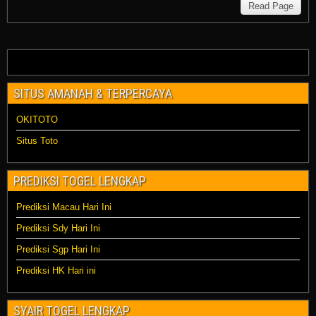
Read Page
SITUS AMANAH & TERPERCAYA
OKITOTO
Situs Toto
PREDIKSI TOGEL LENGKAP
Prediksi Macau Hari Ini
Prediksi Sdy Hari Ini
Prediksi Sgp Hari Ini
Prediksi HK Hari ini
SYAIR TOGEL LENGKAP