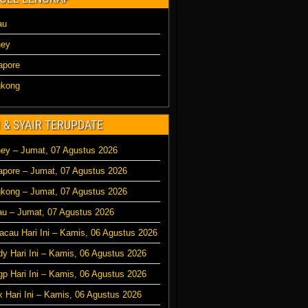
au
ney
apore
gkong
 & SYAIR TERUPDATE
ey – Jumat, 07 Agustus 2026
apore – Jumat, 07 Agustus 2026
gkong – Jumat, 07 Agustus 2026
au – Jumat, 07 Agustus 2026
acau Hari Ini – Kamis, 06 Agustus 2026
dy Hari Ini – Kamis, 06 Agustus 2026
gp Hari Ini – Kamis, 06 Agustus 2026
k Hari Ini – Kamis, 06 Agustus 2026