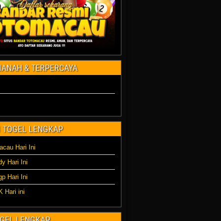
MANAH & TERPERCAYA
I TOGEL LENGKAP
acau Hari Ini
y Hari Ini
p Hari Ini
 Hari ini
OGEL LENGKAP