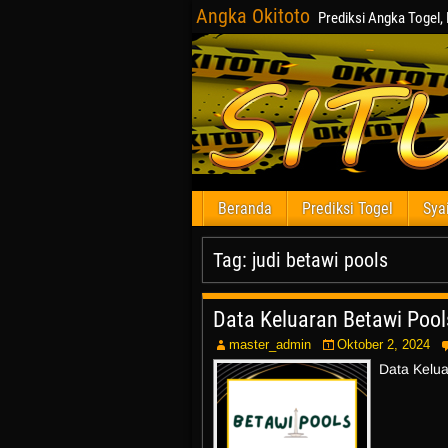
Angka Okitoto
Prediksi Angka Togel,
Beranda
Prediksi Togel
Sya
Tag:
judi betawi pools
Data Keluaran Betawi Pool
master_admin
Oktober 2, 2024
Data Kelua