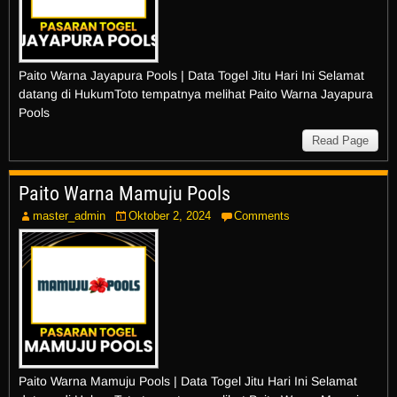
Paito Warna Jayapura Pools | Data Togel Jitu Hari Ini Selamat
datang di HukumToto tempatnya melihat Paito Warna Jayapura
Pools
Read Page
Paito Warna Mamuju Pools
master_admin
Oktober 2, 2024
Comments
Paito Warna Mamuju Pools | Data Togel Jitu Hari Ini Selamat