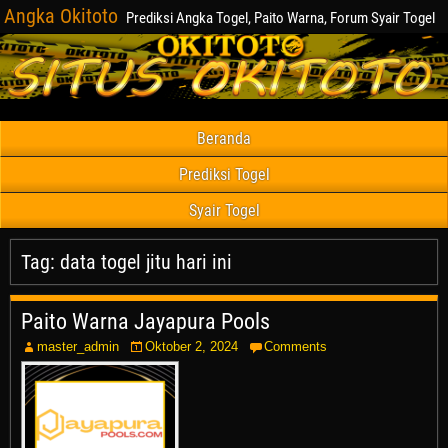
Angka Okitoto
Prediksi Angka Togel, Paito Warna, Forum Syair Togel
Beranda
Prediksi Togel
Syair Togel
Tag:
data togel jitu hari ini
Paito Warna Jayapura Pools
master_admin
Oktober 2, 2024
Comments