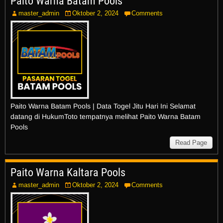
Paito Warna Batam Pools
master_admin
Oktober 2, 2024
Comments
Paito Warna Batam Pools | Data Togel Jitu Hari Ini Selamat
datang di HukumToto tempatnya melihat Paito Warna Batam
Pools
Read Page
Paito Warna Kaltara Pools
master_admin
Oktober 2, 2024
Comments