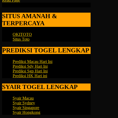
Read Page
SITUS AMANAH &
TERPERCAYA
OKITOTO
Situs Toto
PREDIKSI TOGEL LENGKAP
Prediksi Macau Hari Ini
Prediksi Sdy Hari Ini
Prediksi Sgp Hari Ini
Prediksi HK Hari ini
SYAIR TOGEL LENGKAP
Syair Macau
Syair Sydney
Syair Singapore
Syair Hongkong