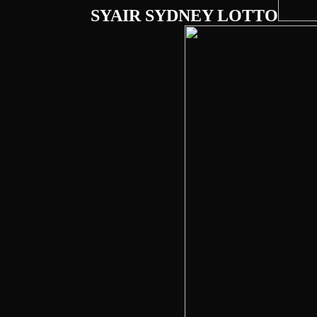
SYAIR SYDNEY LOTTO