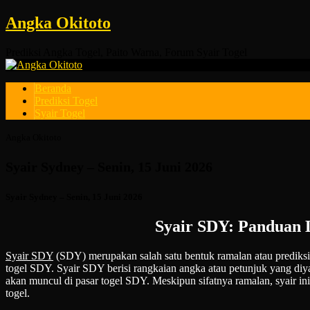
Angka Okitoto
Prediksi Angka Togel, Paito Warna, Forum Syair Togel
Beranda
Prediksi Togel
Syair Togel
Angka Okitoto
Syair Sydney – Senin, 15 Juni 2026
Syair Sydney – Senin, 15 Juni 2026
Syair SDY: Panduan 
Syair SDY
(SDY) merupakan salah satu bentuk ramalan atau prediksi 
togel SDY. Syair SDY berisi rangkaian angka atau petunjuk yang di
akan muncul di pasar togel SDY. Meskipun sifatnya ramalan, syair in
togel.