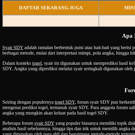
DAFTAR SEKARANG JUGA
MIN
Apa 
Syair SDY
adalah ramalan berbentuk puisi atau bait-bait yang berisi
berbagai metode, mulai dari interpretasi mimpi, pola angka, hingga hit
Dalam konteks
togel
, syair ini digunakan untuk memprediksi hasil k
SDY. Angka yang diprediksi melalui syair seringkali digunakan ole
For
Seiring dengan populernya
togel SDY
, forum syair SDY pun berkemba
mengenai prediksi togel, termasuk syair SDY. Para anggota forum sal
angka yang mungkin akan keluar pada hasil togel SDY.
Beberapa forum
syair SDY
yang populer biasanya memiliki topik disk
analisis hasil sebelumnya, hingga tips dan trik untuk memilih angka d
yang digunakan oleh para ahli dan bagaimana metode-metode terte