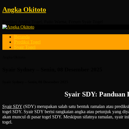
Angka Okitoto
Prediksi Angka Togel, Paito Warna, Forum Syair Togel
Beranda
Prediksi Togel
Syair Togel
Angka Okitoto
Syair Sydney – Senin, 08 Desember 2025
Syair Sydney – Senin, 08 Desember 2025
Syair SDY: Panduan 
Syair SDY
(SDY) merupakan salah satu bentuk ramalan atau prediksi 
togel SDY. Syair SDY berisi rangkaian angka atau petunjuk yang di
akan muncul di pasar togel SDY. Meskipun sifatnya ramalan, syair in
togel.