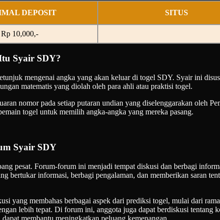
IMAL DEPOSIT
SITUS
Rp 10,000,-
Itu Syair SDY?
 petunjuk mengenai angka yang akan keluar di togel SDY. Syair ini dis
ungan matematis yang diolah oleh para ahli atau praktisi togel.
eluaran nomor pada setiap putaran undian yang diselenggarakan oleh Pe
h pemain togel untuk memilih angka-angka yang mereka pasang.
um Syair SDY
ng pesat. Forum-forum ini menjadi tempat diskusi dan berbagi inform
ing bertukar informasi, berbagi pengalaman, dan memberikan saran ten
usi yang membahas berbagai aspek dari prediksi togel, mulai dari ramal
engan lebih tepat. Di forum ini, anggota juga dapat berdiskusi tentang k
ntu dapat membantu meningkatkan peluang kemenangan.