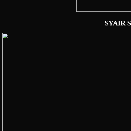
SYAIR 