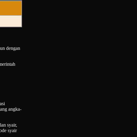
usun dengan
merintah
asi
tang angka-
an syair,
ode syair