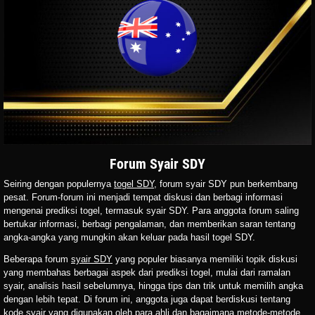
Forum Syair SDY
Seiring dengan populernya
togel SDY
, forum syair SDY pun berkembang
pesat. Forum-forum ini menjadi tempat diskusi dan berbagi informasi
mengenai prediksi togel, termasuk syair SDY. Para anggota forum saling
bertukar informasi, berbagi pengalaman, dan memberikan saran tentang
angka-angka yang mungkin akan keluar pada hasil togel SDY.
Beberapa forum
syair SDY
yang populer biasanya memiliki topik diskusi
yang membahas berbagai aspek dari prediksi togel, mulai dari ramalan
syair, analisis hasil sebelumnya, hingga tips dan trik untuk memilih angka
dengan lebih tepat. Di forum ini, anggota juga dapat berdiskusi tentang
kode syair yang digunakan oleh para ahli dan bagaimana metode-metode