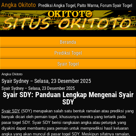
Angka Okitoto
Prediksi Angka Togel, Paito Warna, Forum Syair Togel
Beranda
Prediksi Togel
Syair Togel
Angka Okitoto
Syair Sydney – Selasa, 23 Desember 2025
Syair Sydney – Selasa, 23 Desember 2025
Syair SDY: Panduan Lengkap Mengenai Syair
SDY
Syair SDY
(SDY) merupakan salah satu bentuk ramalan atau prediksi yang
banyak dicari oleh pemain togel, khususnya mereka yang tertarik pada
pasar togel SDY. Syair SDY berisi rangkaian angka atau petunjuk yang
diyakini dapat membantu para pemain untuk memprediksi hasil keluaran
angka yang akan muncul di pasar togel SDY. Meskipun sifatnya ramalan,