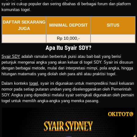
syair ini cukup populer dan sering dibahas di berbagai forum dan platform
komunitas togel.
DAFTAR SEKARANG
MINIMAL DEPOSIT
SITUS
JUGA
Rp 10,000,-
Apa Itu Syair SDY?
Syair SDY
adalah ramalan berbentuk puisi atau bait-bait yang berisi
petunjuk mengenai angka yang akan keluar di togel SDY. Syair ini disusun
dengan berbagai metode, mulai dari interpretasi mimpi, pola angka, hingga
hitungan matematis yang diolah oleh para ahli atau praktisi togel.
Dalam konteks
togel
, syair ini digunakan untuk memprediksi hasil keluaran
nomor pada setiap putaran undian yang diselenggarakan oleh Pemerintah
SDY. Angka yang diprediksi melalui syair seringkali digunakan oleh pemain
togel untuk memilih angka-angka yang mereka pasang.