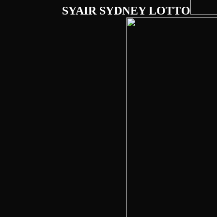
SYAIR SYDNEY LOTTO