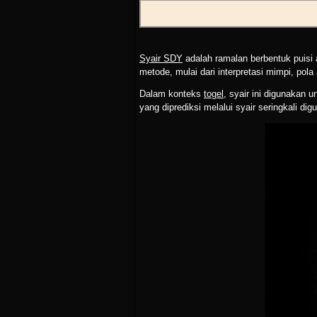
Syair SDY
adalah ramalan berbentuk puisi a
metode, mulai dari interpretasi mimpi, pola
Dalam konteks
togel
, syair ini digunakan
yang diprediksi melalui syair seringkali 