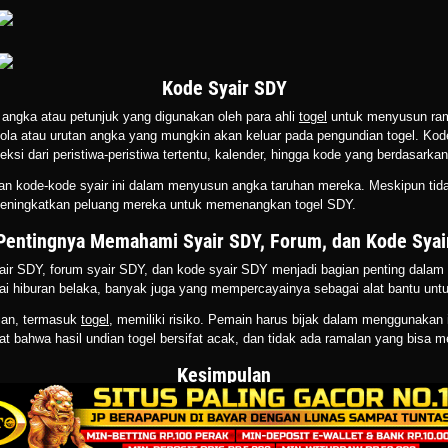
Kode Syair SDY
angka atau petunjuk yang digunakan oleh para ahli
togel
untuk menyusun ramal
a atau urutan angka yang mungkin akan keluar pada pengundian togel. Kode s
si dari peristiwa-peristiwa tertentu, kalender, hingga kode yang berdasarka
 kode-kode syair ini dalam menyusun angka taruhan mereka. Meskipun tida
meningkatkan peluang mereka untuk memenangkan togel SDY.
Pentingnya Memahami Syair SDY, Forum, dan Kode Syai
ir SDY, forum syair SDY, dan kode syair SDY menjadi bagian penting dalam
ai hiburan belaka, banyak juga yang mempercayainya sebagai alat bantu untu
dian, termasuk
togel
, memiliki risiko. Pemain harus bijak dalam menggunakan 
ingat bahwa hasil undian togel bersifat acak, dan tidak ada ramalan yang bi
Kesimpulan
r SDY telah menjadi bagian tak terpisahkan dari dunia togel SDY. Bagi mere
uk mempersiapkan taruhan. Namun, selalu bijak dan bertanggung jawab dalam b