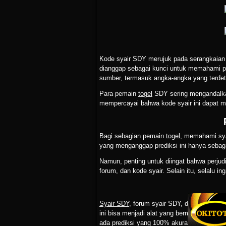
Kode syair SDY merujuk pada serangkaian 
dianggap sebagai kunci untuk memahami pol
sumber, termasuk angka-angka yang terdetek
Para pemain
togel
SDY sering mengandalkan
mempercayai bahwa kode syair ini dapat 
Bagi sebagian pemain
togel
, memahami sya
yang menganggap prediksi ini hanya sebag
Namun, penting untuk diingat bahwa perju
forum, dan kode syair. Selain itu, selalu 
Syair SDY
, forum syair SDY, dan kode syai
ini bisa menjadi alat yang bermanfaat unt
ada prediksi yang 100% akurat.