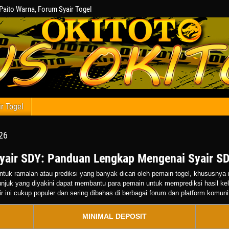
 Paito Warna, Forum Syair Togel
ir Togel
026
yair SDY: Panduan Lengkap Mengenai Syair S
uk ramalan atau prediksi yang banyak dicari oleh pemain togel, khususnya 
unjuk yang diyakini dapat membantu para pemain untuk memprediksi hasil ke
r ini cukup populer dan sering dibahas di berbagai forum dan platform komuni
MINIMAL DEPOSIT