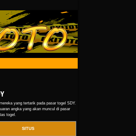
DY
mereka yang tertarik pada pasar togel SDY.
luaran angka yang akan muncul di pasar
tas togel.
SITUS