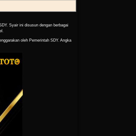
 SDY. Syair ini disusun dengan berbagai
el.
elenggarakan oleh Pemerintah SDY. Angka