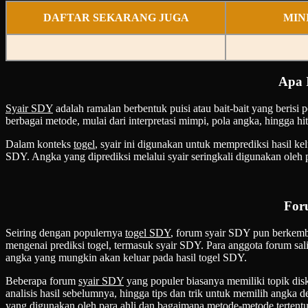
DAFTAR SEKARANG JUGA
MIN
Apa 
Syair SDY
adalah ramalan berbentuk puisi atau bait-bait yang berisi
berbagai metode, mulai dari interpretasi mimpi, pola angka, hingga hit
Dalam konteks
togel
, syair ini digunakan untuk memprediksi hasil k
SDY. Angka yang diprediksi melalui syair seringkali digunakan ole
For
Seiring dengan populernya
togel SDY
, forum syair SDY pun berkemba
mengenai prediksi togel, termasuk syair SDY. Para anggota forum sal
angka yang mungkin akan keluar pada hasil togel SDY.
Beberapa forum
syair SDY
yang populer biasanya memiliki topik disk
analisis hasil sebelumnya, hingga tips dan trik untuk memilih angka d
yang digunakan oleh para ahli dan bagaimana metode-metode terte