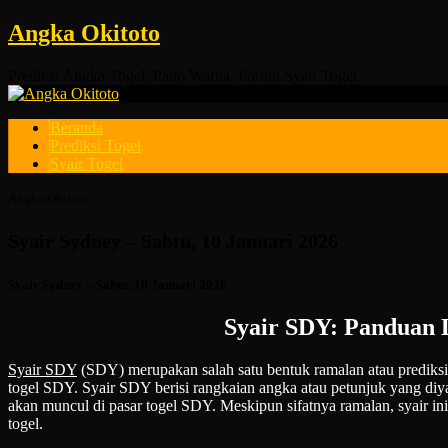
Angka Okitoto
Prediksi Angka Togel, Paito Warna, Forum Syair Togel
Beranda
Prediksi Togel
Syair Togel
Angka Okitoto
Syair Sydney – Sabtu, 10 Januari 2026
Syair Sydney – Sabtu, 10 Januari 2026
Syair SDY: Panduan 
Syair SDY
(SDY) merupakan salah satu bentuk ramalan atau prediksi 
togel SDY. Syair SDY berisi rangkaian angka atau petunjuk yang di
akan muncul di pasar togel SDY. Meskipun sifatnya ramalan, syair in
togel.