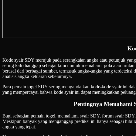
Ko
Kode syair SDY merujuk pada serangkaian angka atau petunjuk yang
sering kali dianggap sebagai kunci untuk memahami pola atau urutan
berasal dari berbagai sumber, termasuk angka-angka yang terdeteksi d
analisis angka keluaran sebelumnya.
Para pemain
togel
SDY sering mengandalkan kode-kode syair ini dal
yang mempercayai bahwa kode syair ini dapat meningkatkan pelua
Pentingnya Memahami S
Bagi sebagian pemain
togel
, memahami syair SDY, forum syair SDY, 
Meskipun banyak yang menganggap prediksi ini hanya sebagai hibura
angka yang tepat.