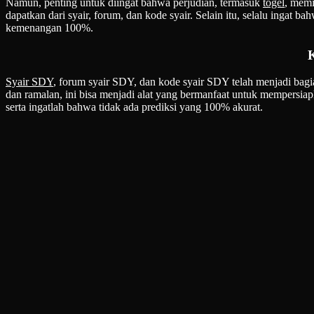
Namun, penting untuk diingat bahwa perjudian, termasuk
togel
, memi
dapatkan dari syair, forum, dan kode syair. Selain itu, selalu ingat b
kemenangan 100%.
Syair SDY
, forum syair SDY, dan kode syair SDY telah menjadi bagi
dan ramalan, ini bisa menjadi alat yang bermanfaat untuk mempersia
serta ingatlah bahwa tidak ada prediksi yang 100% akurat.