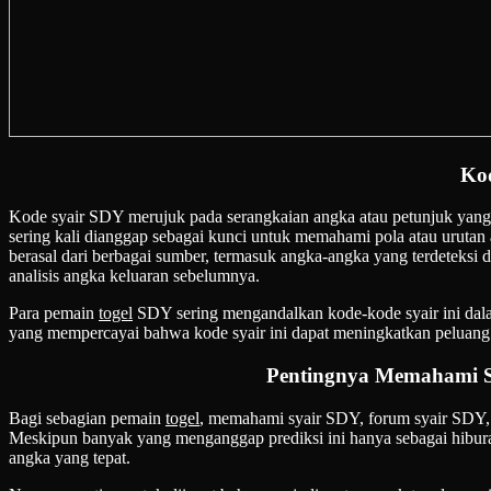
Ko
Kode syair SDY merujuk pada serangkaian angka atau petunjuk yang
sering kali dianggap sebagai kunci untuk memahami pola atau urutan
berasal dari berbagai sumber, termasuk angka-angka yang terdeteksi d
analisis angka keluaran sebelumnya.
Para pemain
togel
SDY sering mengandalkan kode-kode syair ini dal
yang mempercayai bahwa kode syair ini dapat meningkatkan pelua
Pentingnya Memahami S
Bagi sebagian pemain
togel
, memahami syair SDY, forum syair SDY, 
Meskipun banyak yang menganggap prediksi ini hanya sebagai hibura
angka yang tepat.