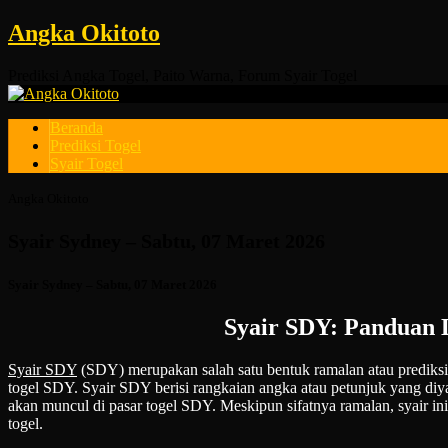
Angka Okitoto
Prediksi Angka Togel, Paito Warna, Forum Syair Togel
Beranda
Prediksi Togel
Syair Togel
Angka Okitoto
Syair Sydney – Sabtu, 07 Maret 2026
Syair Sydney – Sabtu, 07 Maret 2026
Syair SDY: Panduan 
Syair SDY
(SDY) merupakan salah satu bentuk ramalan atau prediksi 
togel SDY. Syair SDY berisi rangkaian angka atau petunjuk yang di
akan muncul di pasar togel SDY. Meskipun sifatnya ramalan, syair in
togel.