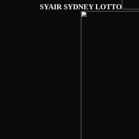
SYAIR SYDNEY LOTTO