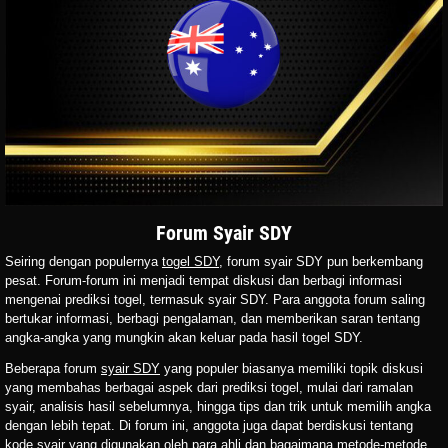
Forum Syair SDY
Seiring dengan populernya
togel SDY
, forum syair SDY pun berkembang
pesat. Forum-forum ini menjadi tempat diskusi dan berbagi informasi
mengenai prediksi togel, termasuk syair SDY. Para anggota forum saling
bertukar informasi, berbagi pengalaman, dan memberikan saran tentang
angka-angka yang mungkin akan keluar pada hasil togel SDY.
Beberapa forum
syair SDY
yang populer biasanya memiliki topik diskusi
yang membahas berbagai aspek dari prediksi togel, mulai dari ramalan
syair, analisis hasil sebelumnya, hingga tips dan trik untuk memilih angka
dengan lebih tepat. Di forum ini, anggota juga dapat berdiskusi tentang
kode syair yang digunakan oleh para ahli dan bagaimana metode-metode