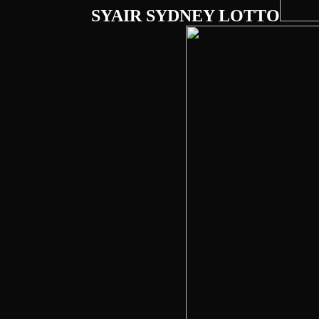
SYAIR SYDNEY LOTTO