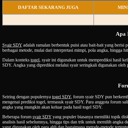
DAFTAR SEKARANG JUGA
MIN
Apa 
Syair SDY
adalah ramalan berbentuk puisi atau bait-bait yang berisi
berbagai metode, mulai dari interpretasi mimpi, pola angka, hingga hit
Dalam konteks
togel
, syair ini digunakan untuk memprediksi hasil k
SDY. Angka yang diprediksi melalui syair seringkali digunakan ole
For
Seiring dengan populernya
togel SDY
, forum syair SDY pun berkemba
mengenai prediksi togel, termasuk syair SDY. Para anggota forum sal
angka yang mungkin akan keluar pada hasil togel SDY.
Beberapa forum
syair SDY
yang populer biasanya memiliki topik disk
analisis hasil sebelumnya, hingga tips dan trik untuk memilih angka d
yang digunakan oleh para ahli dan bagaimana metode-metode terte