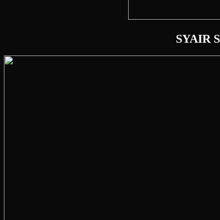
SYAIR 