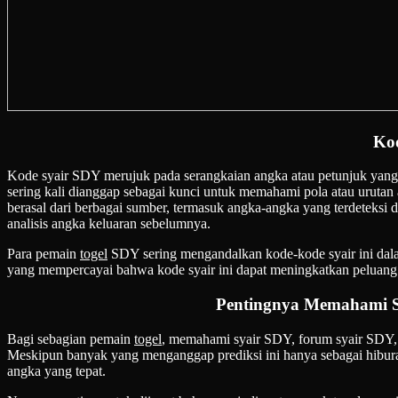
Ko
Kode syair SDY merujuk pada serangkaian angka atau petunjuk yang
sering kali dianggap sebagai kunci untuk memahami pola atau urutan
berasal dari berbagai sumber, termasuk angka-angka yang terdeteksi d
analisis angka keluaran sebelumnya.
Para pemain
togel
SDY sering mengandalkan kode-kode syair ini dal
yang mempercayai bahwa kode syair ini dapat meningkatkan pelua
Pentingnya Memahami S
Bagi sebagian pemain
togel
, memahami syair SDY, forum syair SDY, 
Meskipun banyak yang menganggap prediksi ini hanya sebagai hibura
angka yang tepat.