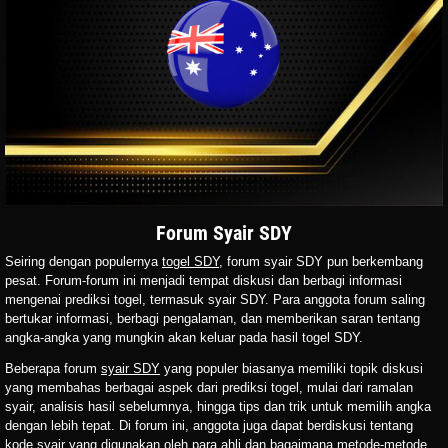
Forum Syair SDY
Seiring dengan populernya
togel SDY
, forum syair SDY pun berkembang
pesat. Forum-forum ini menjadi tempat diskusi dan berbagi informasi
mengenai prediksi togel, termasuk syair SDY. Para anggota forum saling
bertukar informasi, berbagi pengalaman, dan memberikan saran tentang
angka-angka yang mungkin akan keluar pada hasil togel SDY.
Beberapa forum
syair SDY
yang populer biasanya memiliki topik diskusi
yang membahas berbagai aspek dari prediksi togel, mulai dari ramalan
syair, analisis hasil sebelumnya, hingga tips dan trik untuk memilih angka
dengan lebih tepat. Di forum ini, anggota juga dapat berdiskusi tentang
kode syair yang digunakan oleh para ahli dan bagaimana metode-metode