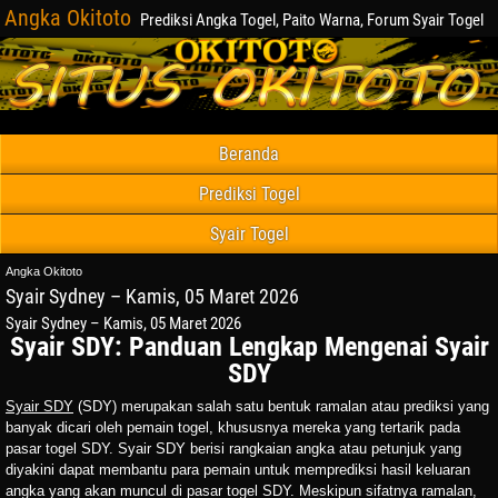
Angka Okitoto
Prediksi Angka Togel, Paito Warna, Forum Syair Togel
Beranda
Prediksi Togel
Syair Togel
Angka Okitoto
Syair Sydney – Kamis, 05 Maret 2026
Syair Sydney – Kamis, 05 Maret 2026
Syair SDY: Panduan Lengkap Mengenai Syair
SDY
Syair SDY
(SDY) merupakan salah satu bentuk ramalan atau prediksi yang
banyak dicari oleh pemain togel, khususnya mereka yang tertarik pada
pasar togel SDY. Syair SDY berisi rangkaian angka atau petunjuk yang
diyakini dapat membantu para pemain untuk memprediksi hasil keluaran
angka yang akan muncul di pasar togel SDY. Meskipun sifatnya ramalan,