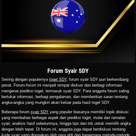
Forum Syair SDY
Seiring dengan populernya
togel SDY
, forum syair SDY pun berkembang
pesat. Forum-forum ini menjadi tempat diskusi dan berbagi informasi
mengenai prediksi togel, termasuk syair SDY. Para anggota forum saling
bertukar informasi, berbagi pengalaman, dan memberikan saran tentang
angka-angka yang mungkin akan keluar pada hasil togel SDY.
Beberapa forum
syair SDY
yang populer biasanya memiliki topik diskusi
yang membahas berbagai aspek dari prediksi togel, mulai dari ramalan
syair, analisis hasil sebelumnya, hingga tips dan trik untuk memilih angka
dengan lebih tepat. Di forum ini, anggota juga dapat berdiskusi tentang
kode syair yang digunakan oleh para ahli dan bagaimana metode-metode