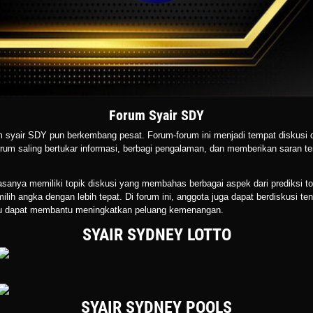
Forum Syair SDY
m syair SDY pun berkembang pesat. Forum-forum ini menjadi tempat diskusi d
forum saling bertukar informasi, berbagi pengalaman, dan memberikan saran 
sanya memiliki topik diskusi yang membahas berbagai aspek dari prediksi togel
ilih angka dengan lebih tepat. Di forum ini, anggota juga dapat berdiskusi t
tu dapat membantu meningkatkan peluang kemenangan.
SYAIR SYDNEY LOTTO
SYAIR SYDNEY POOLS