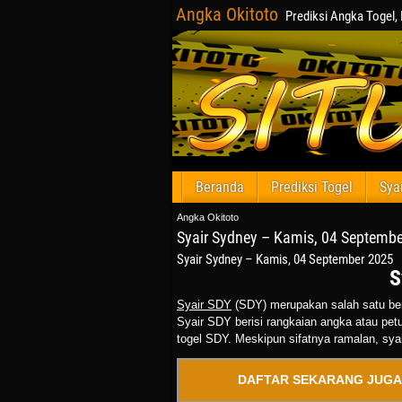
Angka Okitoto
Prediksi Angka Togel,
Beranda
Prediksi Togel
Sya
Angka Okitoto
Syair Sydney – Kamis, 04 Septemb
Syair Sydney – Kamis, 04 September 2025
S
Syair SDY
(SDY) merupakan salah satu bent
Syair SDY berisi rangkaian angka atau pet
togel SDY. Meskipun sifatnya ramalan, syai
DAFTAR SEKARANG JUGA