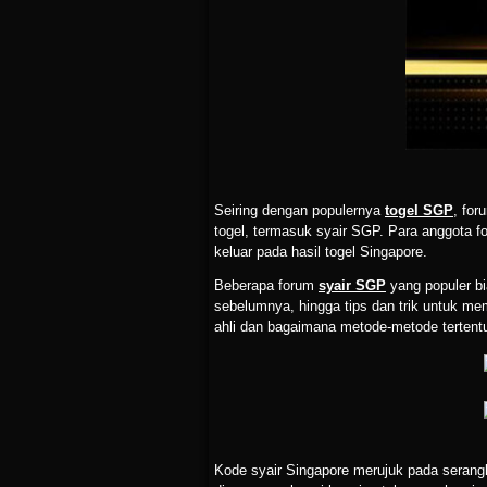
Seiring dengan populernya
togel SGP
, for
togel, termasuk syair SGP. Para anggota 
keluar pada hasil togel Singapore.
Beberapa forum
syair SGP
yang populer bi
sebelumnya, hingga tips dan trik untuk mem
ahli dan bagaimana metode-metode terten
Kode syair Singapore merujuk pada serangk