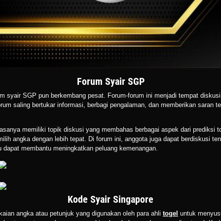
Forum Syair SGP
um syair SGP pun berkembang pesat. Forum-forum ini menjadi tempat diskusi 
forum saling bertukar informasi, berbagi pengalaman, dan memberikan saran
asanya memiliki topik diskusi yang membahas berbagai aspek dari prediksi toge
ilih angka dengan lebih tepat. Di forum ini, anggota juga dapat berdiskusi t
tu dapat membantu meningkatkan peluang kemenangan.
Kode Syair Singapore
aian angka atau petunjuk yang digunakan oleh para ahli
togel
untuk menyusun