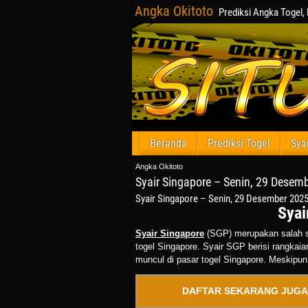
Angka Okitoto
Prediksi Angka Togel,
Beranda
Prediksi Togel
Sya
Angka Okitoto
Syair Singapore – Senin, 29 Desem
Syair Singapore – Senin, 29 Desember 202
Syai
Syair Singapore
(SGP) merupakan salah sa
togel Singapore. Syair SGP berisi rangkai
muncul di pasar togel Singapore. Meskipun 
DAFTAR SEKARANG JUGA