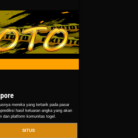
apore
usnya mereka yang tertarik pada pasar
prediksi hasil keluaran angka yang akan
m dan platform komunitas togel.
SITUS