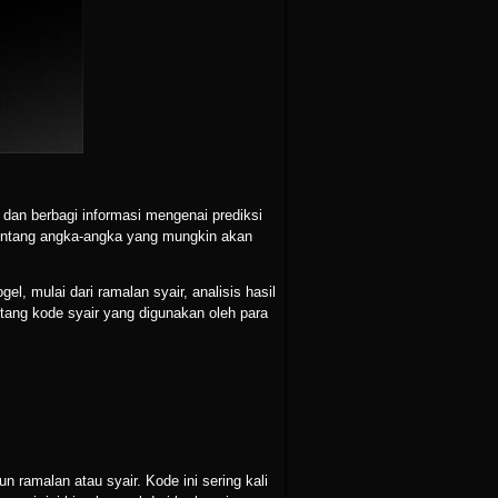
dan berbagi informasi mengenai prediksi
 tentang angka-angka yang mungkin akan
l, mulai dari ramalan syair, analisis hasil
entang kode syair yang digunakan oleh para
 ramalan atau syair. Kode ini sering kali