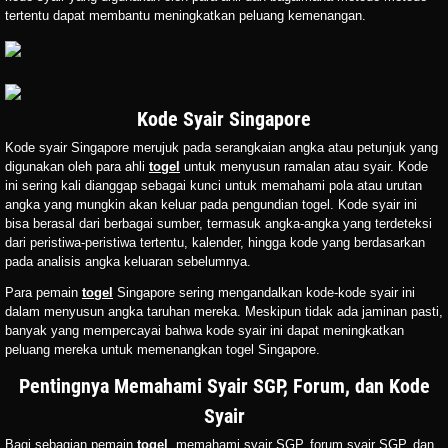
tertentu dapat membantu meningkatkan peluang kemenangan.
Kode Syair Singapore
Kode syair Singapore merujuk pada serangkaian angka atau petunjuk yang
digunakan oleh para ahli
togel
untuk menyusun ramalan atau syair. Kode
ini sering kali dianggap sebagai kunci untuk memahami pola atau urutan
angka yang mungkin akan keluar pada pengundian togel. Kode syair ini
bisa berasal dari berbagai sumber, termasuk angka-angka yang terdeteksi
dari peristiwa-peristiwa tertentu, kalender, hingga kode yang berdasarkan
pada analisis angka keluaran sebelumnya.
Para pemain
togel
Singapore sering mengandalkan kode-kode syair ini
dalam menyusun angka taruhan mereka. Meskipun tidak ada jaminan pasti,
banyak yang mempercayai bahwa kode syair ini dapat meningkatkan
peluang mereka untuk memenangkan togel Singapore.
Pentingnya Memahami Syair SGP, Forum, dan Kode
Syair
Bagi sebagian pemain
togel
, memahami syair SGP, forum syair SGP, dan