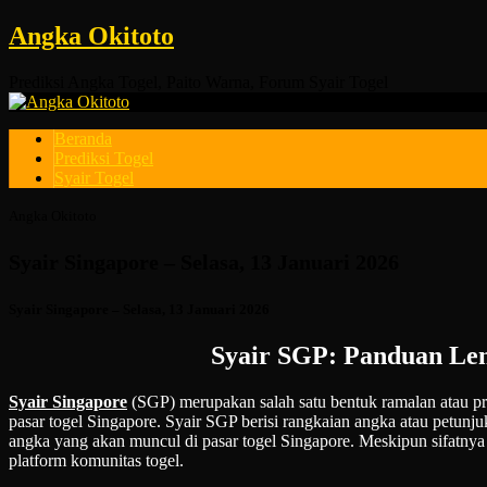
Angka Okitoto
Prediksi Angka Togel, Paito Warna, Forum Syair Togel
Beranda
Prediksi Togel
Syair Togel
Angka Okitoto
Syair Singapore – Selasa, 13 Januari 2026
Syair Singapore – Selasa, 13 Januari 2026
Syair SGP: Panduan Len
Syair Singapore
(SGP) merupakan salah satu bentuk ramalan atau pre
pasar togel Singapore. Syair SGP berisi rangkaian angka atau petun
angka yang akan muncul di pasar togel Singapore. Meskipun sifatnya 
platform komunitas togel.