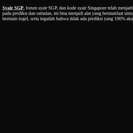
Syair SGP
, forum syair SGP, dan kode syair Singapore telah menjadi
pada prediksi dan ramalan, ini bisa menjadi alat yang bermanfaat u
bermain togel, serta ingatlah bahwa tidak ada prediksi yang 100% aku