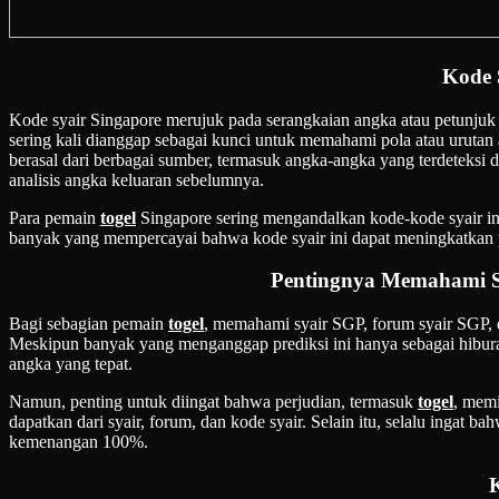
Kode 
Kode syair Singapore merujuk pada serangkaian angka atau petunjuk
sering kali dianggap sebagai kunci untuk memahami pola atau urutan
berasal dari berbagai sumber, termasuk angka-angka yang terdeteksi d
analisis angka keluaran sebelumnya.
Para pemain
togel
Singapore sering mengandalkan kode-kode syair in
banyak yang mempercayai bahwa kode syair ini dapat meningkatkan
Pentingnya Memahami S
Bagi sebagian pemain
togel
, memahami syair SGP, forum syair SGP, d
Meskipun banyak yang menganggap prediksi ini hanya sebagai hibura
angka yang tepat.
Namun, penting untuk diingat bahwa perjudian, termasuk
togel
, memi
dapatkan dari syair, forum, dan kode syair. Selain itu, selalu ingat b
kemenangan 100%.