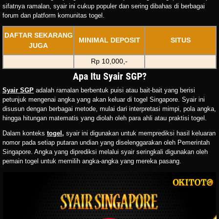
sifatnya ramalan, syair ini cukup populer dan sering dibahas di berbagai
forum dan platform komunitas togel.
DAFTAR SEKARANG
MINIMAL DEPOSIT
SITUS
JUGA
Rp 10,000,-
Apa Itu Syair SGP?
Syair SGP
adalah ramalan berbentuk puisi atau bait-bait yang berisi
petunjuk mengenai angka yang akan keluar di togel Singapore. Syair ini
disusun dengan berbagai metode, mulai dari interpretasi mimpi, pola angka,
hingga hitungan matematis yang diolah oleh para ahli atau praktisi togel.
Dalam konteks
togel
,
syair ini digunakan untuk memprediksi hasil keluaran
nomor pada setiap putaran undian yang diselenggarakan oleh Pemerintah
Singapore. Angka yang diprediksi melalui syair seringkali digunakan oleh
pemain togel untuk memilih angka-angka yang mereka pasang.