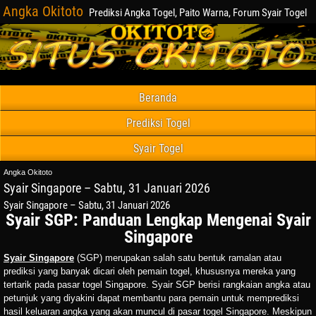
Angka Okitoto
Prediksi Angka Togel, Paito Warna, Forum Syair Togel
Beranda
Prediksi Togel
Syair Togel
Angka Okitoto
Syair Singapore – Sabtu, 31 Januari 2026
Syair Singapore – Sabtu, 31 Januari 2026
Syair SGP: Panduan Lengkap Mengenai Syair
Singapore
Syair Singapore
(SGP) merupakan salah satu bentuk ramalan atau
prediksi yang banyak dicari oleh pemain togel, khususnya mereka yang
tertarik pada pasar togel Singapore. Syair SGP berisi rangkaian angka atau
petunjuk yang diyakini dapat membantu para pemain untuk memprediksi
hasil keluaran angka yang akan muncul di pasar togel Singapore. Meskipun