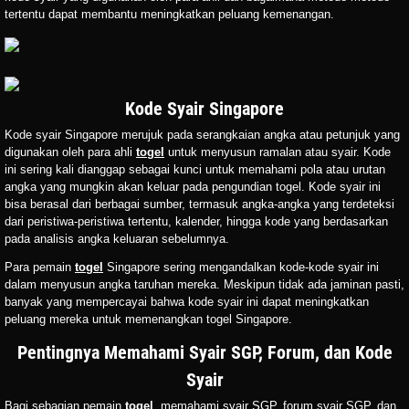
tertentu dapat membantu meningkatkan peluang kemenangan.
Kode Syair Singapore
Kode syair Singapore merujuk pada serangkaian angka atau petunjuk yang
digunakan oleh para ahli
togel
untuk menyusun ramalan atau syair. Kode
ini sering kali dianggap sebagai kunci untuk memahami pola atau urutan
angka yang mungkin akan keluar pada pengundian togel. Kode syair ini
bisa berasal dari berbagai sumber, termasuk angka-angka yang terdeteksi
dari peristiwa-peristiwa tertentu, kalender, hingga kode yang berdasarkan
pada analisis angka keluaran sebelumnya.
Para pemain
togel
Singapore sering mengandalkan kode-kode syair ini
dalam menyusun angka taruhan mereka. Meskipun tidak ada jaminan pasti,
banyak yang mempercayai bahwa kode syair ini dapat meningkatkan
peluang mereka untuk memenangkan togel Singapore.
Pentingnya Memahami Syair SGP, Forum, dan Kode
Syair
Bagi sebagian pemain
togel
, memahami syair SGP, forum syair SGP, dan