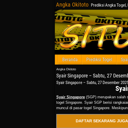
Angka Okitoto
Prediksi Angka Togel,
Beranda
Prediksi Togel
Sya
Angka Okitoto
Syair Singapore – Sabtu, 27 Desem
Syair Singapore – Sabtu, 27 Desember 202
Syai
Syair Singapore
(SGP) merupakan salah sa
togel Singapore. Syair SGP berisi rangkai
muncul di pasar togel Singapore. Meskipun 
DAFTAR SEKARANG JUGA