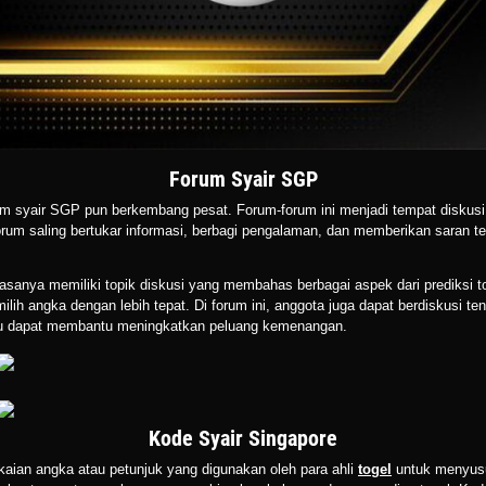
Forum Syair SGP
um syair SGP pun berkembang pesat. Forum-forum ini menjadi tempat diskusi 
forum saling bertukar informasi, berbagi pengalaman, dan memberikan saran
asanya memiliki topik diskusi yang membahas berbagai aspek dari prediksi toge
ilih angka dengan lebih tepat. Di forum ini, anggota juga dapat berdiskusi t
tu dapat membantu meningkatkan peluang kemenangan.
Kode Syair Singapore
aian angka atau petunjuk yang digunakan oleh para ahli
togel
untuk menyusun