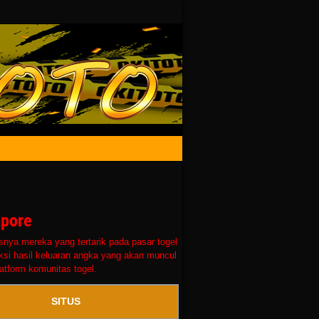
apore
snya mereka yang tertarik pada pasar togel
ksi hasil keluaran angka yang akan muncul
latform komunitas togel.
SITUS