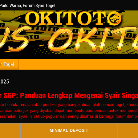
 Paito Warna, Forum Syair Togel
ir Togel
2025
r SGP: Panduan Lengkap Mengenai Syair Sing
 bentuk ramalan atau prediksi yang banyak dicari oleh pemain togel, khusu
gka atau petunjuk yang diyakini dapat membantu para pemain untuk mempredi
a ramalan, syair ini cukup populer dan sering dibahas di berbagai forum dan p
MINIMAL DEPOSIT