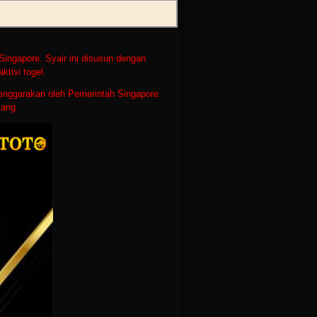
Singapore. Syair ini disusun dengan
ktisi togel.
elenggarakan oleh Pemerintah Singapore.
sang.