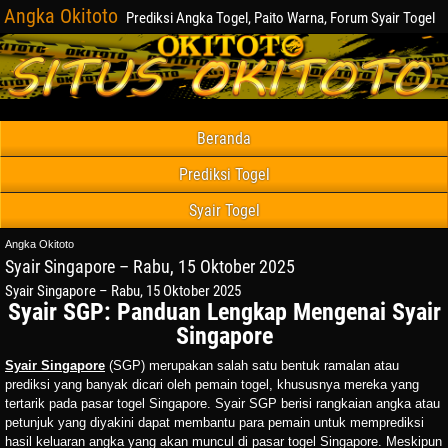
Angka Okitoto
Prediksi Angka Togel, Paito Warna, Forum Syair Togel
Beranda
Prediksi Togel
Syair Togel
Angka Okitoto
Syair Singapore – Rabu, 15 Oktober 2025
Syair Singapore – Rabu, 15 Oktober 2025
Syair SGP: Panduan Lengkap Mengenai Syair
Singapore
Syair Singapore
(SGP) merupakan salah satu bentuk ramalan atau
prediksi yang banyak dicari oleh pemain togel, khususnya mereka yang
tertarik pada pasar togel Singapore. Syair SGP berisi rangkaian angka atau
petunjuk yang diyakini dapat membantu para pemain untuk memprediksi
hasil keluaran angka yang akan muncul di pasar togel Singapore. Meskipun