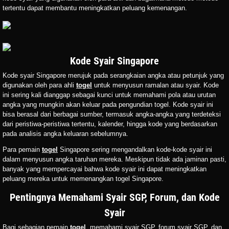
tertentu dapat membantu meningkatkan peluang kemenangan.
Kode Syair Singapore
Kode syair Singapore merujuk pada serangkaian angka atau petunjuk yang
digunakan oleh para ahli
togel
untuk menyusun ramalan atau syair. Kode
ini sering kali dianggap sebagai kunci untuk memahami pola atau urutan
angka yang mungkin akan keluar pada pengundian togel. Kode syair ini
bisa berasal dari berbagai sumber, termasuk angka-angka yang terdeteksi
dari peristiwa-peristiwa tertentu, kalender, hingga kode yang berdasarkan
pada analisis angka keluaran sebelumnya.
Para pemain
togel
Singapore sering mengandalkan kode-kode syair ini
dalam menyusun angka taruhan mereka. Meskipun tidak ada jaminan pasti,
banyak yang mempercayai bahwa kode syair ini dapat meningkatkan
peluang mereka untuk memenangkan togel Singapore.
Pentingnya Memahami Syair SGP, Forum, dan Kode
Syair
Bagi sebagian pemain
togel
, memahami syair SGP, forum syair SGP, dan