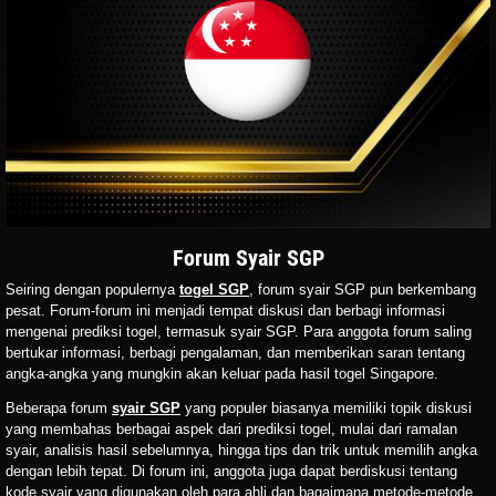
Forum Syair SGP
Seiring dengan populernya
togel SGP
, forum syair SGP pun berkembang
pesat. Forum-forum ini menjadi tempat diskusi dan berbagi informasi
mengenai prediksi togel, termasuk syair SGP. Para anggota forum saling
bertukar informasi, berbagi pengalaman, dan memberikan saran tentang
angka-angka yang mungkin akan keluar pada hasil togel Singapore.
Beberapa forum
syair SGP
yang populer biasanya memiliki topik diskusi
yang membahas berbagai aspek dari prediksi togel, mulai dari ramalan
syair, analisis hasil sebelumnya, hingga tips dan trik untuk memilih angka
dengan lebih tepat. Di forum ini, anggota juga dapat berdiskusi tentang
kode syair yang digunakan oleh para ahli dan bagaimana metode-metode