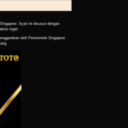
 Singapore. Syair ini disusun dengan
ktisi togel.
elenggarakan oleh Pemerintah Singapore.
sang.