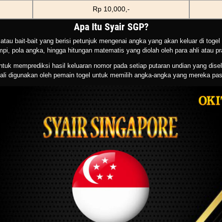
Rp 10,000,-
Apa Itu Syair SGP?
atau bait-bait yang berisi petunjuk mengenai angka yang akan keluar di togel
mpi, pola angka, hingga hitungan matematis yang diolah oleh para ahli atau pra
untuk memprediksi hasil keluaran nomor pada setiap putaran undian yang dis
gkali digunakan oleh pemain togel untuk memilih angka-angka yang mereka pa