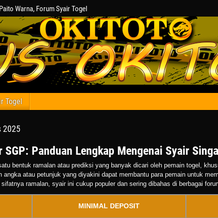
 Paito Warna, Forum Syair Togel
ir Togel
s 2025
r SGP: Panduan Lengkap Mengenai Syair Sing
tu bentuk ramalan atau prediksi yang banyak dicari oleh pemain togel, khus
an angka atau petunjuk yang diyakini dapat membantu para pemain untuk mem
sifatnya ramalan, syair ini cukup populer dan sering dibahas di berbagai foru
MINIMAL DEPOSIT