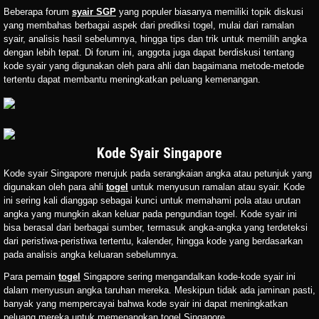
Beberapa forum
syair SGP
yang populer biasanya memiliki topik diskusi
yang membahas berbagai aspek dari prediksi togel, mulai dari ramalan
syair, analisis hasil sebelumnya, hingga tips dan trik untuk memilih angka
dengan lebih tepat. Di forum ini, anggota juga dapat berdiskusi tentang
kode syair yang digunakan oleh para ahli dan bagaimana metode-metode
tertentu dapat membantu meningkatkan peluang kemenangan.
Kode Syair Singapore
Kode syair Singapore merujuk pada serangkaian angka atau petunjuk yang
digunakan oleh para ahli
togel
untuk menyusun ramalan atau syair. Kode
ini sering kali dianggap sebagai kunci untuk memahami pola atau urutan
angka yang mungkin akan keluar pada pengundian togel. Kode syair ini
bisa berasal dari berbagai sumber, termasuk angka-angka yang terdeteksi
dari peristiwa-peristiwa tertentu, kalender, hingga kode yang berdasarkan
pada analisis angka keluaran sebelumnya.
Para pemain
togel
Singapore sering mengandalkan kode-kode syair ini
dalam menyusun angka taruhan mereka. Meskipun tidak ada jaminan pasti,
banyak yang mempercayai bahwa kode syair ini dapat meningkatkan
peluang mereka untuk memenangkan togel Singapore.