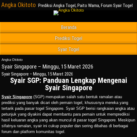
Angka Okitoto
Prediksi Angka Togel, Paito Warna, Forum Syair Togel
Beranda
Prediksi Togel
Syair Togel
Angka Okitoto
Syair Singapore – Minggu, 15 Maret 2026
Syair Singapore – Minggu, 15 Maret 2026
Syair SGP: Panduan Lengkap Mengenai
Syair Singapore
Syair Singapore
(SGP) merupakan salah satu bentuk ramalan atau
prediksi yang banyak dicari oleh pemain togel, khususnya mereka yang
tertarik pada pasar togel Singapore. Syair SGP berisi rangkaian angka atau
petunjuk yang diyakini dapat membantu para pemain untuk memprediksi
hasil keluaran angka yang akan muncul di pasar togel Singapore. Meskipun
sifatnya ramalan, syair ini cukup populer dan sering dibahas di berbagai
forum dan platform komunitas togel.