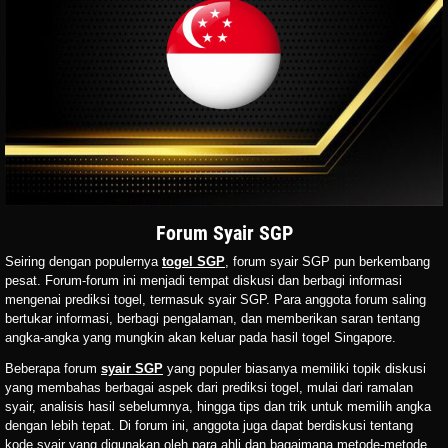
Forum Syair SGP
Seiring dengan populernya
togel SGP
, forum syair SGP pun berkembang
pesat. Forum-forum ini menjadi tempat diskusi dan berbagi informasi
mengenai prediksi togel, termasuk syair SGP. Para anggota forum saling
bertukar informasi, berbagi pengalaman, dan memberikan saran tentang
angka-angka yang mungkin akan keluar pada hasil togel Singapore.
Beberapa forum
syair SGP
yang populer biasanya memiliki topik diskusi
yang membahas berbagai aspek dari prediksi togel, mulai dari ramalan
syair, analisis hasil sebelumnya, hingga tips dan trik untuk memilih angka
dengan lebih tepat. Di forum ini, anggota juga dapat berdiskusi tentang
kode syair yang digunakan oleh para ahli dan bagaimana metode-metode