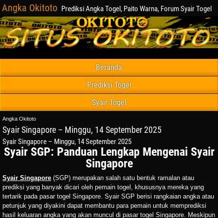
Angka Okitoto
Prediksi Angka Togel, Paito Warna, Forum Syair Togel
Beranda
Prediksi Togel
Syair Togel
Angka Okitoto
Syair Singapore – Minggu, 14 September 2025
Syair Singapore – Minggu, 14 September 2025
Syair SGP: Panduan Lengkap Mengenai Syair
Singapore
Syair Singapore
(SGP) merupakan salah satu bentuk ramalan atau
prediksi yang banyak dicari oleh pemain togel, khususnya mereka yang
tertarik pada pasar togel Singapore. Syair SGP berisi rangkaian angka atau
petunjuk yang diyakini dapat membantu para pemain untuk memprediksi
hasil keluaran angka yang akan muncul di pasar togel Singapore. Meskipun