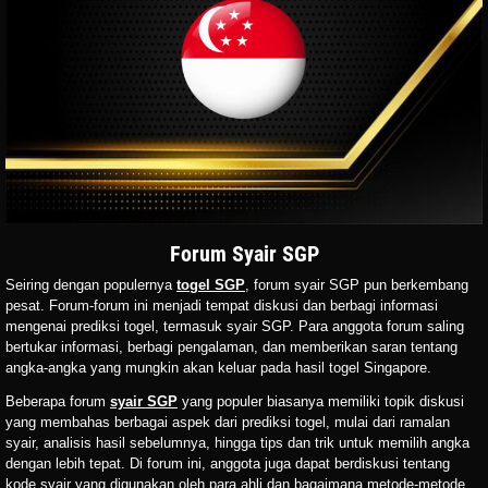
Forum Syair SGP
Seiring dengan populernya
togel SGP
, forum syair SGP pun berkembang
pesat. Forum-forum ini menjadi tempat diskusi dan berbagi informasi
mengenai prediksi togel, termasuk syair SGP. Para anggota forum saling
bertukar informasi, berbagi pengalaman, dan memberikan saran tentang
angka-angka yang mungkin akan keluar pada hasil togel Singapore.
Beberapa forum
syair SGP
yang populer biasanya memiliki topik diskusi
yang membahas berbagai aspek dari prediksi togel, mulai dari ramalan
syair, analisis hasil sebelumnya, hingga tips dan trik untuk memilih angka
dengan lebih tepat. Di forum ini, anggota juga dapat berdiskusi tentang
kode syair yang digunakan oleh para ahli dan bagaimana metode-metode