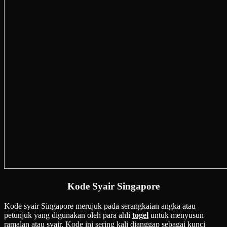
Kode Syair Singapore
Kode syair Singapore merujuk pada serangkaian angka atau
petunjuk yang digunakan oleh para ahli
togel
untuk menyusun
ramalan atau syair. Kode ini sering kali dianggap sebagai kunci