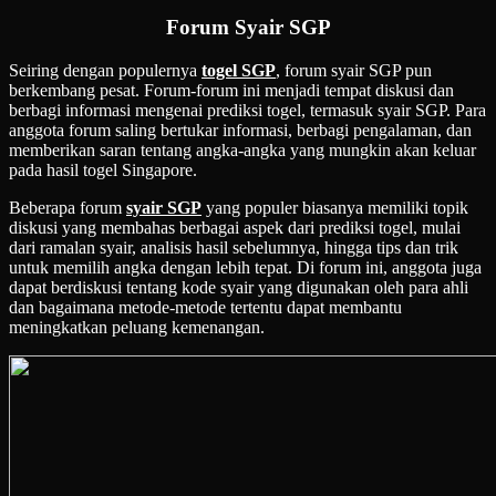
Forum Syair SGP
Seiring dengan populernya
togel SGP
, forum syair SGP pun
berkembang pesat. Forum-forum ini menjadi tempat diskusi dan
berbagi informasi mengenai prediksi togel, termasuk syair SGP. Para
anggota forum saling bertukar informasi, berbagi pengalaman, dan
memberikan saran tentang angka-angka yang mungkin akan keluar
pada hasil togel Singapore.
Beberapa forum
syair SGP
yang populer biasanya memiliki topik
diskusi yang membahas berbagai aspek dari prediksi togel, mulai
dari ramalan syair, analisis hasil sebelumnya, hingga tips dan trik
untuk memilih angka dengan lebih tepat. Di forum ini, anggota juga
dapat berdiskusi tentang kode syair yang digunakan oleh para ahli
dan bagaimana metode-metode tertentu dapat membantu
meningkatkan peluang kemenangan.