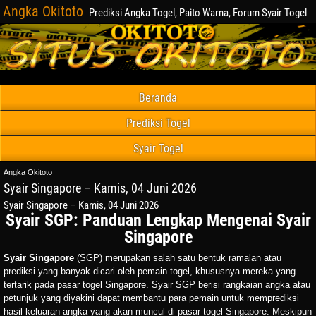
Angka Okitoto
Prediksi Angka Togel, Paito Warna, Forum Syair Togel
Beranda
Prediksi Togel
Syair Togel
Angka Okitoto
Syair Singapore – Kamis, 04 Juni 2026
Syair Singapore – Kamis, 04 Juni 2026
Syair SGP: Panduan Lengkap Mengenai Syair
Singapore
Syair Singapore
(SGP) merupakan salah satu bentuk ramalan atau
prediksi yang banyak dicari oleh pemain togel, khususnya mereka yang
tertarik pada pasar togel Singapore. Syair SGP berisi rangkaian angka atau
petunjuk yang diyakini dapat membantu para pemain untuk memprediksi
hasil keluaran angka yang akan muncul di pasar togel Singapore. Meskipun