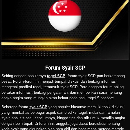
Forum Syair SGP
Seiring dengan populernya
togel SGP
, forum syair SGP pun berkembang
pesat. Forum-forum ini menjadi tempat diskusi dan berbagi informasi
mengenai prediksi togel, termasuk syair SGP. Para anggota forum saling
bertukar informasi, berbagi pengalaman, dan memberikan saran tentang
angka-angka yang mungkin akan keluar pada hasil togel Singapore.
Beberapa forum
syair SGP
yang populer biasanya memiliki topik diskusi
yang membahas berbagai aspek dari prediksi togel, mulai dari ramalan
syair, analisis hasil sebelumnya, hingga tips dan trik untuk memilih angka
dengan lebih tepat. Di forum ini, anggota juga dapat berdiskusi tentang
kode syair yang digunakan oleh para ahli dan bagaimana metode-metode