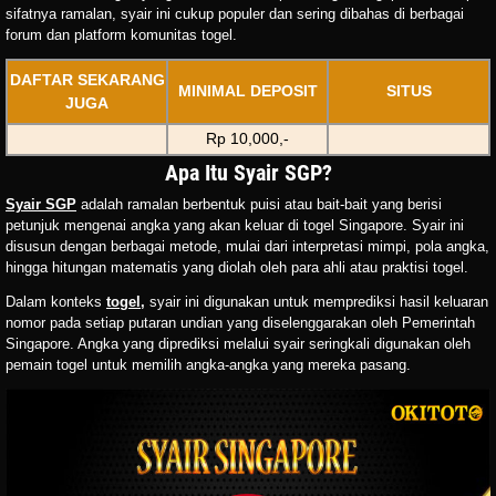
sifatnya ramalan, syair ini cukup populer dan sering dibahas di berbagai
forum dan platform komunitas togel.
DAFTAR SEKARANG
MINIMAL DEPOSIT
SITUS
JUGA
Rp 10,000,-
Apa Itu Syair SGP?
Syair SGP
adalah ramalan berbentuk puisi atau bait-bait yang berisi
petunjuk mengenai angka yang akan keluar di togel Singapore. Syair ini
disusun dengan berbagai metode, mulai dari interpretasi mimpi, pola angka,
hingga hitungan matematis yang diolah oleh para ahli atau praktisi togel.
Dalam konteks
togel
,
syair ini digunakan untuk memprediksi hasil keluaran
nomor pada setiap putaran undian yang diselenggarakan oleh Pemerintah
Singapore. Angka yang diprediksi melalui syair seringkali digunakan oleh
pemain togel untuk memilih angka-angka yang mereka pasang.