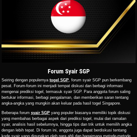
Forum Syair SGP
Seiring dengan populernya
togel SGP
, forum syair SGP pun berkembang
pesat. Forum-forum ini menjadi tempat diskusi dan berbagi informasi
mengenai prediksi togel, termasuk syair SGP. Para anggota forum saling
bertukar informasi, berbagi pengalaman, dan memberikan saran tentang
angka-angka yang mungkin akan keluar pada hasil togel Singapore.
Beberapa forum
syair SGP
yang populer biasanya memiliki topik diskusi
yang membahas berbagai aspek dari prediksi togel, mulai dari ramalan
syair, analisis hasil sebelumnya, hingga tips dan trik untuk memilih angka
dengan lebih tepat. Di forum ini, anggota juga dapat berdiskusi tentang
kode syair yang digunakan oleh para ahli dan bagaimana metode-metode