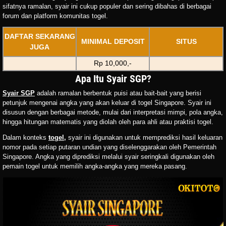
sifatnya ramalan, syair ini cukup populer dan sering dibahas di berbagai
forum dan platform komunitas togel.
DAFTAR SEKARANG
MINIMAL DEPOSIT
SITUS
JUGA
Rp 10,000,-
Apa Itu Syair SGP?
Syair SGP
adalah ramalan berbentuk puisi atau bait-bait yang berisi
petunjuk mengenai angka yang akan keluar di togel Singapore. Syair ini
disusun dengan berbagai metode, mulai dari interpretasi mimpi, pola angka,
hingga hitungan matematis yang diolah oleh para ahli atau praktisi togel.
Dalam konteks
togel
,
syair ini digunakan untuk memprediksi hasil keluaran
nomor pada setiap putaran undian yang diselenggarakan oleh Pemerintah
Singapore. Angka yang diprediksi melalui syair seringkali digunakan oleh
pemain togel untuk memilih angka-angka yang mereka pasang.