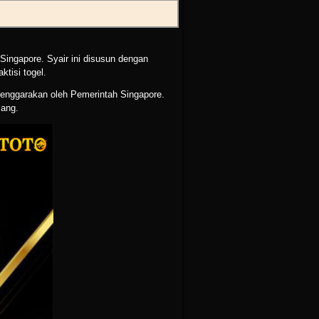
 Singapore. Syair ini disusun dengan
ktisi togel.
elenggarakan oleh Pemerintah Singapore.
sang.