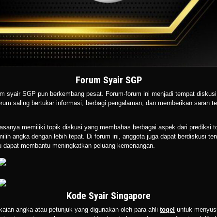
Forum Syair SGP
um syair SGP pun berkembang pesat. Forum-forum ini menjadi tempat diskusi 
forum saling bertukar informasi, berbagi pengalaman, dan memberikan saran
asanya memiliki topik diskusi yang membahas berbagai aspek dari prediksi toge
ilih angka dengan lebih tepat. Di forum ini, anggota juga dapat berdiskusi t
tu dapat membantu meningkatkan peluang kemenangan.
Kode Syair Singapore
aian angka atau petunjuk yang digunakan oleh para ahli
togel
untuk menyusun