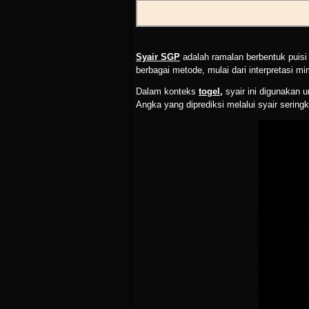
Syair SGP
adalah ramalan berbentuk puisi 
berbagai metode, mulai dari interpretasi mi
Dalam konteks
togel
,
syair ini digunakan 
Angka yang diprediksi melalui syair serin