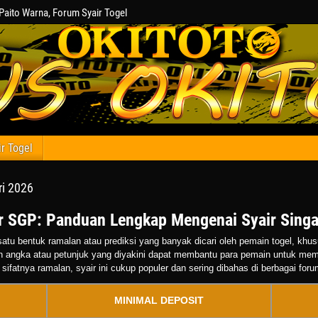
 Paito Warna, Forum Syair Togel
ir Togel
ri 2026
r SGP: Panduan Lengkap Mengenai Syair Sing
tu bentuk ramalan atau prediksi yang banyak dicari oleh pemain togel, khus
an angka atau petunjuk yang diyakini dapat membantu para pemain untuk mem
sifatnya ramalan, syair ini cukup populer dan sering dibahas di berbagai foru
MINIMAL DEPOSIT