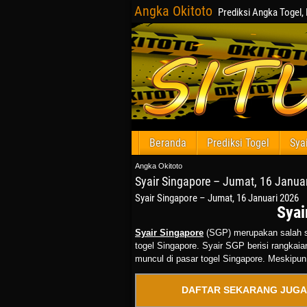
Angka Okitoto
Prediksi Angka Togel,
Beranda
Prediksi Togel
Sya
Angka Okitoto
Syair Singapore – Jumat, 16 Janua
Syair Singapore – Jumat, 16 Januari 2026
Syai
Syair Singapore
(SGP) merupakan salah sa
togel Singapore. Syair SGP berisi rangkai
muncul di pasar togel Singapore. Meskipun 
DAFTAR SEKARANG JUGA