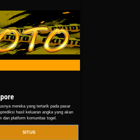
apore
usnya mereka yang tertarik pada pasar
prediksi hasil keluaran angka yang akan
m dan platform komunitas togel.
SITUS