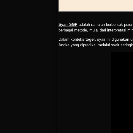
Syair SGP
adalah ramalan berbentuk puisi 
berbagai metode, mulai dari interpretasi mi
Dalam konteks
togel
,
syair ini digunakan 
Angka yang diprediksi melalui syair serin