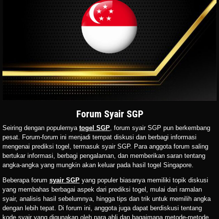
Forum Syair SGP
Seiring dengan populernya
togel SGP
, forum syair SGP pun berkembang
pesat. Forum-forum ini menjadi tempat diskusi dan berbagi informasi
mengenai prediksi togel, termasuk syair SGP. Para anggota forum saling
bertukar informasi, berbagi pengalaman, dan memberikan saran tentang
angka-angka yang mungkin akan keluar pada hasil togel Singapore.
Beberapa forum
syair SGP
yang populer biasanya memiliki topik diskusi
yang membahas berbagai aspek dari prediksi togel, mulai dari ramalan
syair, analisis hasil sebelumnya, hingga tips dan trik untuk memilih angka
dengan lebih tepat. Di forum ini, anggota juga dapat berdiskusi tentang
kode syair yang digunakan oleh para ahli dan bagaimana metode-metode