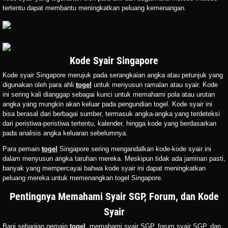
tertentu dapat membantu meningkatkan peluang kemenangan.
Kode Syair Singapore
Kode syair Singapore merujuk pada serangkaian angka atau petunjuk yang
digunakan oleh para ahli
togel
untuk menyusun ramalan atau syair. Kode
ini sering kali dianggap sebagai kunci untuk memahami pola atau urutan
angka yang mungkin akan keluar pada pengundian togel. Kode syair ini
bisa berasal dari berbagai sumber, termasuk angka-angka yang terdeteksi
dari peristiwa-peristiwa tertentu, kalender, hingga kode yang berdasarkan
pada analisis angka keluaran sebelumnya.
Para pemain
togel
Singapore sering mengandalkan kode-kode syair ini
dalam menyusun angka taruhan mereka. Meskipun tidak ada jaminan pasti,
banyak yang mempercayai bahwa kode syair ini dapat meningkatkan
peluang mereka untuk memenangkan togel Singapore.
Pentingnya Memahami Syair SGP, Forum, dan Kode
Syair
Bagi sebagian pemain
togel
, memahami syair SGP, forum syair SGP, dan