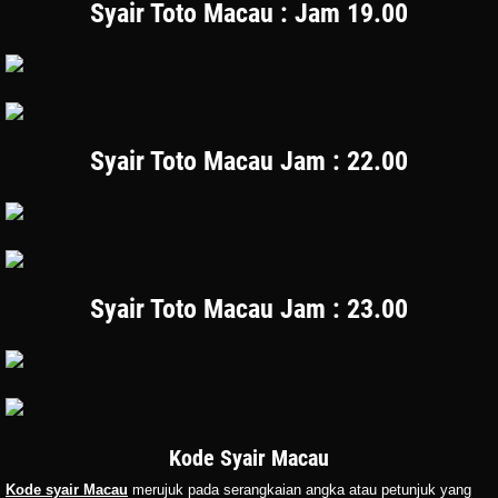
Syair Toto Macau : Jam 19.00
Syair Toto Macau Jam : 22.00
Syair Toto Macau Jam : 23.00
Kode Syair Macau
Kode syair Macau
merujuk pada serangkaian angka atau petunjuk yang