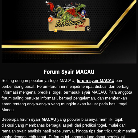
Forum Syair MACAU
Seiring dengan populernya togel MACAU,
forum syair MACAU
pun
berkembang pesat. Forum-forum ini menjadi tempat diskusi dan berbagi
informasi mengenai prediksi togel, termasuk syair MACAU. Para anggota
forum saling bertukar informasi, berbagi pengalaman, dan memberikan
saran tentang angka-angka yang mungkin akan keluar pada hasil togel
Macau.
Beberapa forum
syair MACAU
yang populer biasanya memiliki topik
diskusi yang membahas berbagai aspek dari prediksi togel, mulai dari
ramalan syair, analisis hasil sebelumnya, hingga tips dan trik untuk memilih
angka dengan lebih tepat. Di forum ini, anggota juga dapat berdiskusi