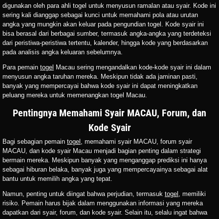
digunakan oleh para ahli togel untuk menyusun ramalan atau syair. Kode ini
sering kali dianggap sebagai kunci untuk memahami pola atau urutan
angka yang mungkin akan keluar pada pengundian togel. Kode syair ini
bisa berasal dari berbagai sumber, termasuk angka-angka yang terdeteksi
dari peristiwa-peristiwa tertentu, kalender, hingga kode yang berdasarkan
pada analisis angka keluaran sebelumnya.
Para pemain
togel
Macau sering mengandalkan kode-kode syair ini dalam
menyusun angka taruhan mereka. Meskipun tidak ada jaminan pasti,
banyak yang mempercayai bahwa kode syair ini dapat meningkatkan
peluang mereka untuk memenangkan togel Macau.
Pentingnya Memahami Syair MACAU, Forum, dan
Kode Syair
Bagi sebagian pemain
togel
, memahami syair MACAU, forum syair
MACAU, dan kode syair Macau menjadi bagian penting dalam strategi
bermain mereka. Meskipun banyak yang menganggap prediksi ini hanya
sebagai hiburan belaka, banyak juga yang mempercayainya sebagai alat
bantu untuk memilih angka yang tepat.
Namun, penting untuk diingat bahwa perjudian, termasuk
togel
, memiliki
risiko. Pemain harus bijak dalam menggunakan informasi yang mereka
dapatkan dari syair, forum, dan kode syair. Selain itu, selalu ingat bahwa