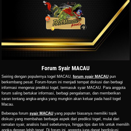
Forum Syair MACAU
Seiring dengan populernya togel MACAU,
forum syair MACAU
pun
berkembang pesat. Forum-forum ini menjadi tempat diskusi dan berbagi
informasi mengenai prediksi togel, termasuk syair MACAU. Para anggota
forum saling bertukar informasi, berbagi pengalaman, dan memberikan
saran tentang angka-angka yang mungkin akan keluar pada hasil togel
Macau.
Beberapa forum
syair MACAU
yang populer biasanya memiliki topik
diskusi yang membahas berbagai aspek dari prediksi togel, mulai dari
ramalan syair, analisis hasil sebelumnya, hingga tips dan trik untuk memilih
angka dengan lebih tepat. Di forum ini, anggota juga dapat berdiskusi