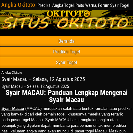
Angka Okitoto
Prediksi Angka Togel, Paito Warna, Forum Syair Togel
Beranda
Prediksi Togel
Syair Togel
Angka Okitoto
Syair Macau – Selasa, 12 Agustus 2025
Syair Macau – Selasa, 12 Agustus 2025
Syair MACAU: Panduan Lengkap Mengenai
Syair Macau
Syair Macau
(MACAU) merupakan salah satu bentuk ramalan atau prediksi
yang banyak dicari oleh pemain togel, khususnya mereka yang tertarik
pada pasar togel Macau. Syair MACAU berisi rangkaian angka atau
petunjuk yang diyakini dapat membantu para pemain untuk memprediksi
hasil keluaran angka yang akan muncul di pasar togel Macau. Meskipun