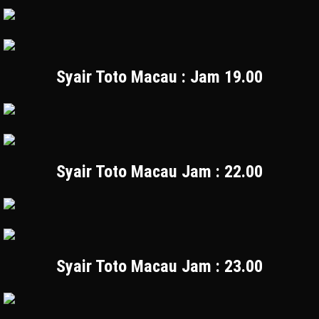
Syair Toto Macau : Jam 19.00
Syair Toto Macau Jam : 22.00
Syair Toto Macau Jam : 23.00