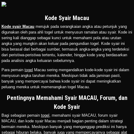
Kode Syair Macau
Kode syair Macau
merujuk pada serangkaian angka atau petunjuk yang
digunakan oleh para ahli togel untuk menyusun ramalan atau syair. Kode ini
sering kali dianggap sebagai kunci untuk memahami pola atau urutan
angka yang mungkin akan keluar pada pengundian togel. Kode syair ini
bisa berasal dari berbagai sumber, termasuk angka-angka yang terdeteksi
dari peristiwa-peristiwa tertentu, kalender, hingga kode yang berdasarkan
pada analisis angka keluaran sebelumnya.
Para pemain
togel
Macau sering mengandalkan kode-kode syair ini dalam
menyusun angka taruhan mereka. Meskipun tidak ada jaminan pasti,
banyak yang mempercayai bahwa kode syair ini dapat meningkatkan
peluang mereka untuk memenangkan togel Macau.
Pentingnya Memahami Syair MACAU, Forum, dan
Kode Syair
Bagi sebagian pemain
togel
, memahami syair MACAU, forum syair
MACAU, dan kode syair Macau menjadi bagian penting dalam strategi
bermain mereka. Meskipun banyak yang menganggap prediksi ini hanya
sebagai hiburan belaka, banyak juga yang mempercayainya sebagai alat