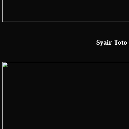
Syair Toto