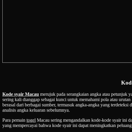
Kod
Kode syair Macau
merujuk pada serangkaian angka atau petunjuk ya
sering kali dianggap sebagai kunci untuk memahami pola atau urutan
berasal dari berbagai sumber, termasuk angka-angka yang terdeteksi d
analisis angka keluaran sebelumnya.
Para pemain
togel
Macau sering mengandalkan kode-kode syair ini da
yang mempercayai bahwa kode syair ini dapat meningkatkan peluan