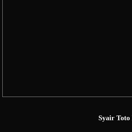
Syair Toto