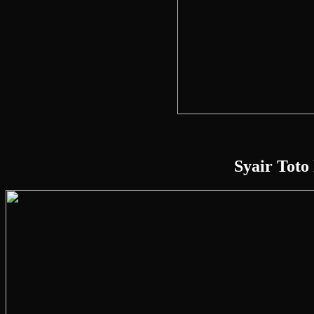
Syair Toto