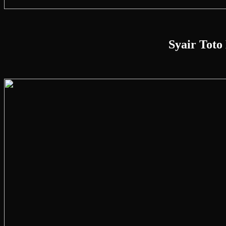
Syair Toto