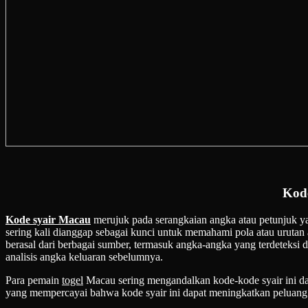
Kod
Kode syair Macau
merujuk pada serangkaian angka atau petunjuk ya
sering kali dianggap sebagai kunci untuk memahami pola atau urutan
berasal dari berbagai sumber, termasuk angka-angka yang terdeteksi d
analisis angka keluaran sebelumnya.
Para pemain
togel
Macau sering mengandalkan kode-kode syair ini da
yang mempercayai bahwa kode syair ini dapat meningkatkan peluan