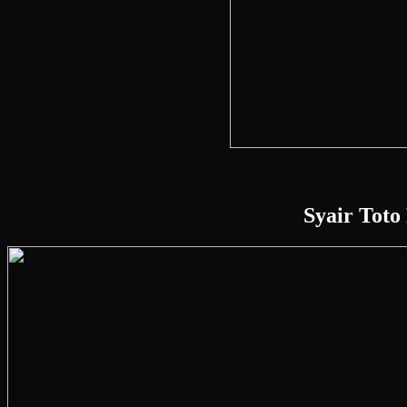
Syair Toto