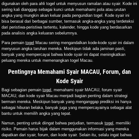
digunakan oleh para ahli togel untuk menyusun ramalan atau syair. Kode ini
sering kali dianggap sebagai kunci untuk memahami pola atau urutan
angka yang mungkin akan keluar pada pengundian togel. Kode syair ini
bisa berasal dari berbagai sumber, termasuk angka-angka yang terdeteksi
dari peristiwa-peristiwa tertentu, kalender, hingga kode yang berdasarkan
pada analisis angka keluaran sebelumnya.
Para pemain
togel
Macau sering mengandalkan kode-kode syair ini dalam
menyusun angka taruhan mereka. Meskipun tidak ada jaminan pasti,
banyak yang mempercayai bahwa kode syair ini dapat meningkatkan
peluang mereka untuk memenangkan togel Macau.
Pentingnya Memahami Syair MACAU, Forum, dan
Kode Syair
Bagi sebagian pemain
togel
, memahami syair MACAU, forum syair
MACAU, dan kode syair Macau menjadi bagian penting dalam strategi
bermain mereka. Meskipun banyak yang menganggap prediksi ini hanya
sebagai hiburan belaka, banyak juga yang mempercayainya sebagai alat
bantu untuk memilih angka yang tepat.
Namun, penting untuk diingat bahwa perjudian, termasuk
togel
, memiliki
risiko. Pemain harus bijak dalam menggunakan informasi yang mereka
dapatkan dari syair, forum, dan kode syair. Selain itu, selalu ingat bahwa