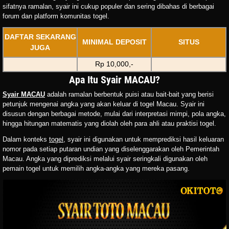
sifatnya ramalan, syair ini cukup populer dan sering dibahas di berbagai
forum dan platform komunitas togel.
DAFTAR SEKARANG
MINIMAL DEPOSIT
SITUS
JUGA
Rp 10,000,-
Apa Itu Syair MACAU?
Syair MACAU
adalah ramalan berbentuk puisi atau bait-bait yang berisi
petunjuk mengenai angka yang akan keluar di togel Macau. Syair ini
disusun dengan berbagai metode, mulai dari interpretasi mimpi, pola angka,
hingga hitungan matematis yang diolah oleh para ahli atau praktisi togel.
Dalam konteks
togel
, syair ini digunakan untuk memprediksi hasil keluaran
nomor pada setiap putaran undian yang diselenggarakan oleh Pemerintah
Macau. Angka yang diprediksi melalui syair seringkali digunakan oleh
pemain togel untuk memilih angka-angka yang mereka pasang.